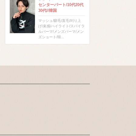
センターパート/10代20代
30代//韓国
マッシュ/癖毛/直毛/刈り上
げ/束感/ハイライト/スパイラ
ルパーマ/メンズパーマ/メン
ズショート/韓...