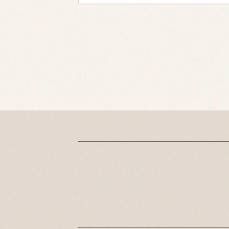
誰もが憧れるミルクテ
幸せを引き寄せる最高
ィーベージュカラー☆
級の愛されナチュラル
ぜひ一度ご相談くださ
セミディ！厚めバン
い
グ、甘めバング、斜め
バング、毛先Sカール
のナチュラルセミディ
♪カラーはオレン...