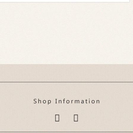
コンパクトなマッシュ
【coo et fuu 表参道】
両耳のライン上から、
でサラッと！
長めボブにデジタルパ
髪を上下に分けて３２
ーマをかけて可愛らし
ミリで波巻き☆一つの
さを表現しました♪カ
毛束にSを作るだけ！
ラーはメルトカラーで
わかっていてもできな
透明感のある外国人風
いという方はご相談く
に♪【coo et f...
ださい！毛先に...