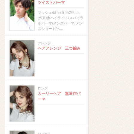
ツイストパーマ
マッシュ/癖毛/直毛/刈り上
げ/束感/ハイライト/スパイラ
ルパーマ/メンズパーマ/メン
ズショート/ヘ...
アレンジ
ヘアアレンジ 三つ編み
ロング
カーリーヘア 無造作パ
ーマ
ショート