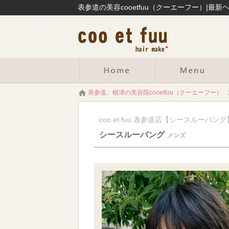
表参道の美容cooetfuu（クーエーフー）|
表参道、根津の美容院cooetfuu（クーエーフー）
coo.et.fuu 表参道店【シースルーバング
シースルーバング
メンズ