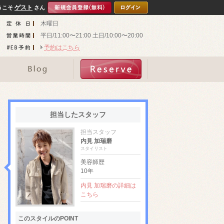
ゲスト
うこそ
さん
木曜日
平日/11:00〜21:00 土日/10:00〜20:00
予約はこちら
担当したスタッフ
担当スタッフ
内見 加瑞磨
スタイリスト
美容師歴
10年
内見 加瑞磨の詳細は
こちら
このスタイルのPOINT