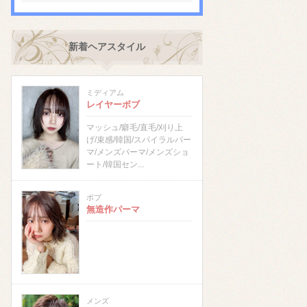
新着ヘアスタイル
ミディアム
レイヤーボブ
マッシュ/癖毛/直毛/刈り上
げ/束感/韓国/スパイラルパー
マ/メンズパーマ/メンズショ
ート/韓国セン...
ボブ
無造作パーマ
メンズ