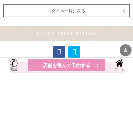
スタイル一覧に戻る
SALON INFORMATION
▲
top
今日
明日
土曜
日曜
店舗を選んで予約する
08/08
08/09
08/15
08/16
各店舗の予約はこちら
電話
ホーム
coo.et.fuu 表参道店の店舗情報
東京都
渋谷区神宮前
5-6-5 Path OMOTESANDO no B2-B1F
平均料金: ¥9,900～
TEL:03-6805-0337
googleMAP