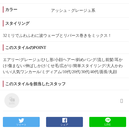
カラー
アッシュ・グレージュ系
スタイリング
32ミリでふわふわに波ウェーブとリバース巻きをミックス！
このスタイルのPOINT
エアリー/グレージュ/ひし形/小顔ヘアー/斜めバング/流し前髪/耳か
け/傷まない/伸ばしかけ/くせ毛/広がり/簡単スタイリング/大人かわ
いい/人気ワンカール/ミディアム/10代/20代/30代/40代/面長/丸顔
このスタイルを担当したスタッフ
ツイート
シェア
LINE