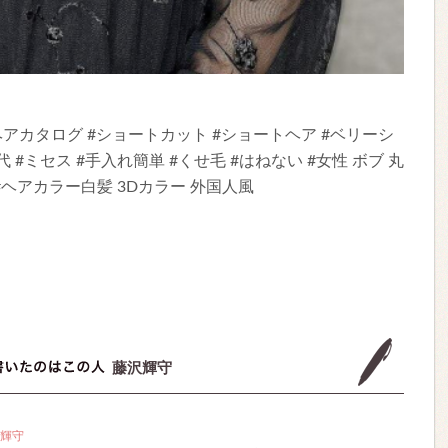
イル #ヘアカタログ #ショートカット #ショートヘア #ベリーシ
50代 #ミセス #手入れ簡単 #くせ毛 #はねない #女性 ボブ 丸
#ヘアカラー白髪 3Dカラー 外国人風
藤沢輝守
輝守