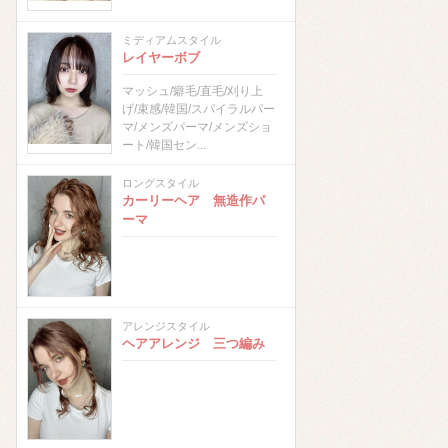
ミディアムスタイル
レイヤーボブ
マッシュ/癖毛/直毛/刈り上
げ/束感/韓国/スパイラルパー
マ/メンズパーマ/メンズショ
ート/韓国セン...
ロングスタイル
カーリーヘア 無造作パ
ーマ
アレンジスタイル
ヘアアレンジ 三つ編み