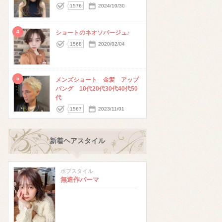
1576
2024/10/30
4
ショートのネオソバージュ♪
1568
2020/02/04
5
メンズショート 金髪 アップ
バング 10代20代30代40代50
代
1567
2023/11/01
新着ヘアスタイル
ボブスタイル
無造作パーマ