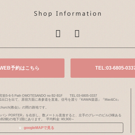
WEB予約はこちら
TEL:03-6805-033
前5-6-5 Path OMOTESANDO no B2-B1F
TEL:03-6805-0337
出口を出て、原宿方面に表参道を直進。信号を渡り『KAWAI楽器』『Max&Co』
ion church(教会)』の間の路地です。
バン PORTER』を右折し、数メートル直進すると、左手のグレーのビル(3棟ある
B2棟)の地下1階にあります。
平均料金: ¥9,900～
googleMAPで見る