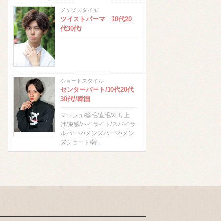
メンズスタイル
ツイストパーマ 10代20
代30代/
ショートスタイル
センターパート/10代20代
30代//韓国
マッシュ/癖毛/直毛/刈り上
げ/束感/ハイライト/スパイラ
ルパーマ/メンズパーマ/メン
ズショート/韓...