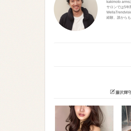
kakimoto a
サロンでは5年
WellaTre
経験、誰からも
藤沢輝