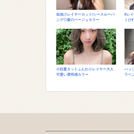
垢抜けレイヤーカット/シースルーバ
#レイ
ング◎夏のベージュカラー
くびれ
ーカ
小顔夏カットふんわりレイヤー大人
ハッ
可愛い透明感カラー
ラベ