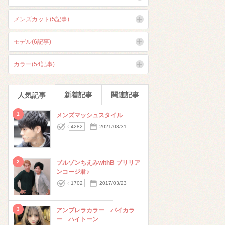
メンズカット(5記事)
モデル(6記事)
カラー(54記事)
新着記事
関連記事
人気記事
1
メンズマッシュスタイル
4282
2021/03/31
2
ブルゾンちえみwithB ブリリア
ンコージ君♪
1702
2017/03/23
3
アンブレラカラー バイカラ
ー ハイトーン