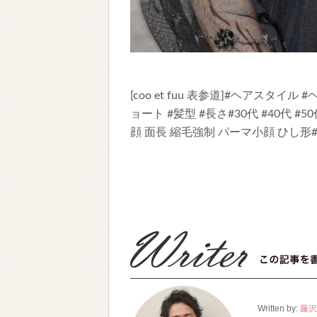
[coo et fuu 表参道]#ヘアスタ
ョート #髪型 #長さ#30代 #40代 #
顔 面長 縮毛強制 パーマ小顔 ひし形
Written by:
藤沢