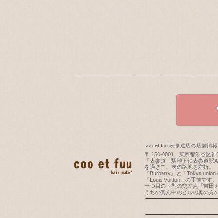
coo.et.fuu 表参道店の店舗情報
〒
150-0001
東京都
渋谷区
神宮
「表参道」駅地下鉄表参道駅A1
を過ぎて、次の路地を左折。
『Burberry』と『Tokyo un
『Louis Vuitton』の手前です。
一つ目のト型の交差点『吉田カ
うちの真ん中のビルの奥の方の