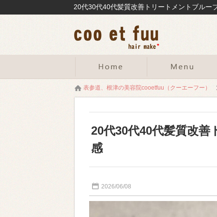
表参道、根津の美容院cooetfuu（クーエーフー）
20代30代40代髪質
感
2026/06/08