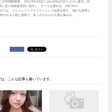
rmsに10年間勤務後、 2011年6月8日にcoo et fuuの立ち上げに参加。前
間に渡り技術教育部に就任し、チーフを務める。2007年の
ndvisionでは、ジャパンファイナリストとして結果を残す。 確かな技術と
好かれる人柄と接客で、多くの人からの人望を集める。
守は、こんな記事も書いています。