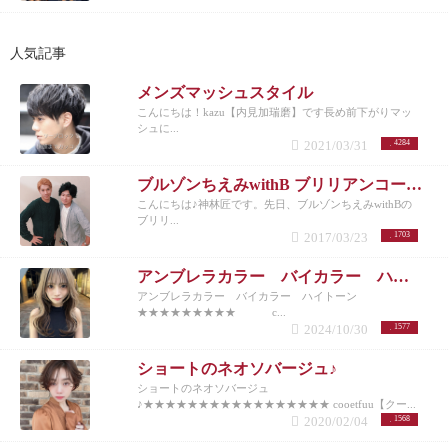
人気記事
メンズマッシュスタイル
こんにちは！kazu【内見加瑞磨】です長め前下がりマッ
シュに...
2021/03/31
4284
ブルゾンちえみwithB ブリリアンコージ君♪
こんにちは♪神林匠です。先日、ブルゾンちえみwithBの
ブリリ...
2017/03/23
1703
アンブレラカラー バイカラー ハイトーン
アンブレラカラー バイカラー ハイトーン
★★★★★★★★★ c...
2024/10/30
1577
ショートのネオソバージュ♪
ショートのネオソバージュ
♪★★★★★★★★★★★★★★★★★ cooetfuu【クー...
2020/02/04
1568