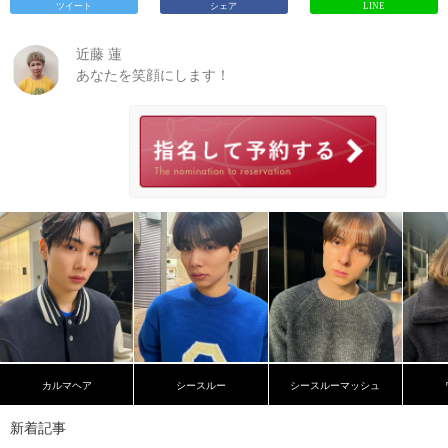
ツイート
シェア
LINE
近藤 蓮
あなたを笑顔にします！
カルマヘア
シースルー
シースルーマッシュ
新着記事