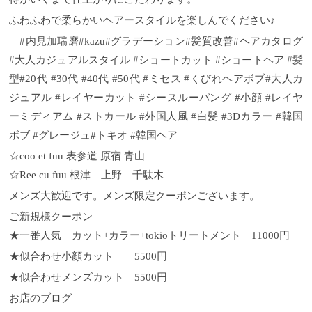
ふわふわで柔らかいヘアースタイルを楽しんでください♪
#内見加瑞磨#kazu#グラデーション#髪質改善#ヘアカタログ
#大人カジュアルスタイル #ショートカット #ショートヘア #髪
型#20代 #30代 #40代 #50代 #ミセス #くびれヘアボブ#大人カ
ジュアル #レイヤーカット #シースルーバング #小顔 #レイヤ
ーミディアム #ストカール #外国人風 #白髪 #3Dカラー #韓国
ボブ #グレージュ#トキオ #韓国ヘア
☆coo et fuu 表参道 原宿 青山
☆Ree cu fuu 根津 上野 千駄木
メンズ大歓迎です。メンズ限定クーポンございます。
ご新規様クーポン
★一番人気 カット+カラー+tokioトリートメント 11000円
★似合わせ小顔カット 5500円
★似合わせメンズカット 5500円
お店のブログ