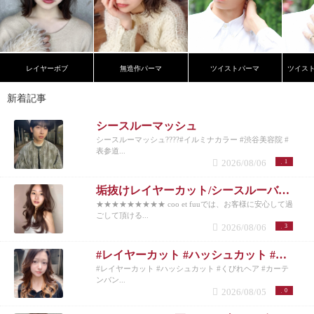
レイヤーボブ
無造作パーマ
ツイストパーマ
新着記事
シースルーマッシュ
シースルーマッシュ????#イルミナカラー #渋谷美容院 #
表参道...
2026/08/06
1
垢抜けレイヤーカット/シースルーバング◎夏のベージュカラー
★★★★★★★★★ coo et fuuでは、お客様に安心して過
ごして頂ける...
2026/08/06
3
#レイヤーカット #ハッシュカット #くびれヘア #カーテンバング #インナーカラー
#レイヤーカット #ハッシュカット #くびれヘア #カーテ
ンバン...
2026/08/05
0