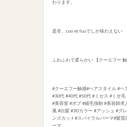
わります。
是非、coo et fuuでしか味わえない
ふわふわで柔らかい 【クーエフー 
#クーエフー触感#ヘアスタイル #ヘア
#30代 #40代 #50代 #ミセス #くせ毛
#美容室 #ボブ #縮毛強制 #美容師求
風 #白髪 #3Dカラー #アッシュ #グ
ンズカット#スパイラルパーマ#髪質
ーマ