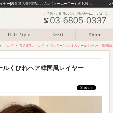
夏カラー◎ふんわりカールくびれヘア韓国風レイヤー|表参道の美容院cooetfuu（クーエーフー）のお役立ち情報まとめ｜表参道の美容院cooetfuu
よ
ご予約・ご質問などのお問い合せはこちらから
03-6805-0337
ブログ
藤沢輝守のブログ
夏カラー◎ふんわりカールくびれヘア韓国風
ールくびれヘア韓国風レイヤー