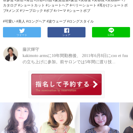
表参道 #原宿 #青山 #渋谷#作品 #髪質改善#髪型 #美容室 #美容院 #美容師#ヘア
カタログ #ショートカット #ショートヘア #ベリーショート #耳かけショートボ
ブ#メンズ #ツーブロック #ボブ #パーマ #ショートボブ
#可愛い #美人 #ロングヘア #波ウェーブ #ロングスタイル
ツイート
シェア
LINE
藤沢輝守
kakimoto armsに10年間勤務後、 2011年6月8日にcoo et fuu
の立ち上げに参加。前サロンでは5年間に渡り技...