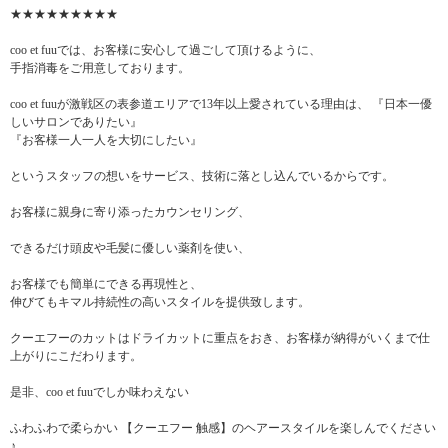
★★★★★★★★★
coo et fuuでは、お客様に安心して過ごして頂けるように、
手指消毒をご用意しております。
coo et fuuが激戦区の表参道エリアで13年以上愛されている理由は、 『日本一優
しいサロンでありたい』
『お客様一人一人を大切にしたい』
というスタッフの想いをサービス、技術に落とし込んでいるからです。
お客様に親身に寄り添ったカウンセリング、
できるだけ頭皮や毛髪に優しい薬剤を使い、
お客様でも簡単にできる再現性と、
伸びてもキマル持続性の高いスタイルを提供致します。
クーエフーのカットはドライカットに重点をおき、お客様が納得がいくまで仕
上がりにこだわります。
是非、coo et fuuでしか味わえない
ふわふわで柔らかい 【クーエフー 触感】のヘアースタイルを楽しんでください
♪