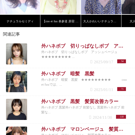
ナチュラルセミディ
【coo et fuu 表参道 原宿 青山】フレンチボブ 藤
大人かわいいナチュラルボブ
大
関連記事
外ハネボブ 切りっぱなしボブ アッシュベージュ
外ハネボブ 切りっぱなしボブ アッシュベージュ
★★★★★★★★★ ...
2025/09/17
54
外ハネボブ 暗髪 黒髪
外ハネボブ 暗髪 黒髪 ★★★★★★★★★ coo
et fuuでは、...
2025/01/11
71
外ハネボブ 黒髪 髪質改善カラー
外ハネボブ 黒髪外ハネボブ 前髪なし 黒髪外ハネボブ 前
髪な...
2024/11/30
118
外ハネボブ マロンベージュ 髪質改善カラー