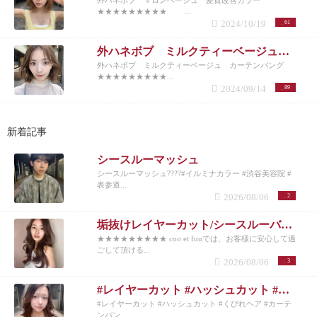
外ハネボブ マロンベージュ 髪質改善カラー
★★★★★★★★★ ...
2024/10/19
61
外ハネボブ ミルクティーベージュ カーテンバング
外ハネボブ ミルクティーベージュ カーテンバング
★★★★★★★★★...
2024/09/14
89
新着記事
シースルーマッシュ
シースルーマッシュ????#イルミナカラー #渋谷美容院 #
表参道...
2026/08/06
2
垢抜けレイヤーカット/シースルーバング◎夏のベージュカラー
★★★★★★★★★ coo et fuuでは、お客様に安心して過
ごして頂ける...
2026/08/06
3
#レイヤーカット #ハッシュカット #くびれヘア #カーテンバング #インナーカラー
#レイヤーカット #ハッシュカット #くびれヘア #カーテ
ンバン...