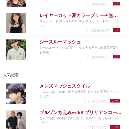
2026/08/05
1
レイヤーカット夏カラーブリーチ無しカラー
大人ショート/大人かわいい/大人美人/ショートヘアー/デ
ジタ...
2026/08/05
3
シースルーマッシュ
シースルーマッシュ????#イルミナカラー #渋谷美容院 #
表参道...
2026/08/03
5
人気記事
メンズマッシュスタイル
こんにちは！kazu【内見加瑞磨】です長め前下がりマッ
シュに...
2021/03/31
4282
ブルゾンちえみwithB ブリリアンコージ君♪
こんにちは♪神林匠です。先日、ブルゾンちえみwithBの
ブリリ...
2017/03/23
1703