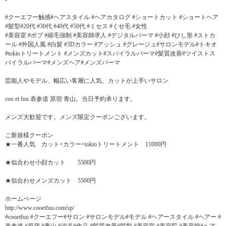
#クーエフー触感#ヘアスタイル #ヘアカタログ #ショートカット #ショートヘア
#髪型#20代 #30代 #40代 #50代 #ミセス #くせ毛 #女性
#美容室 #ボブ #縮毛強制 #美容師求人 #デジタルパーマ #小顔 #ひし形 #ストカ
ール #外国人風 #白髪 #3Dカラー #アッシュ #グレージュ#サロンモデル#トキオ
#tokioトリートメント #メンズカット#スパイラルパーマ#髪質改善#ツイストス
パイラルパーマ#メンズヘア#メンズパーマ
芸能人やモデル、幅広い客層に人気、カットが上手いサロン
coo et fuu 表参道 原宿 青山。当日予約承ります。
メンズ大歓迎です。メンズ限定クーポンございます。
ご新規様クーポン
★一番人気 カット+カラー+tokioトリートメント 11000円
★似合わせ小顔カット 5500円
★似合わせメンズカット 5500円
ホームページ
http://www.cooetfuu.com/sp/
#cooetfuu #クーエフー#サロン #サロンモデル#モデル #ヘアースタイル #ヘアー #