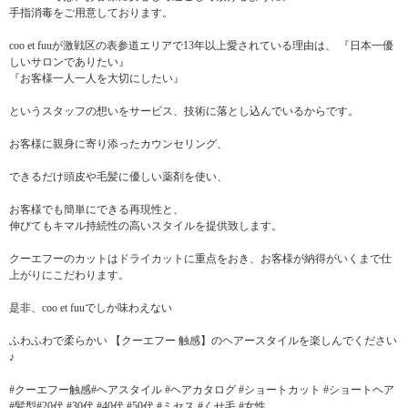
手指消毒をご用意しております。
coo et fuuが激戦区の表参道エリアで13年以上愛されている理由は、 『日本一優
しいサロンでありたい』
『お客様一人一人を大切にしたい』
というスタッフの想いをサービス、技術に落とし込んでいるからです。
お客様に親身に寄り添ったカウンセリング、
できるだけ頭皮や毛髪に優しい薬剤を使い、
お客様でも簡単にできる再現性と、
伸びてもキマル持続性の高いスタイルを提供致します。
クーエフーのカットはドライカットに重点をおき、お客様が納得がいくまで仕
上がりにこだわります。
是非、coo et fuuでしか味わえない
ふわふわで柔らかい 【クーエフー 触感】のヘアースタイルを楽しんでください
♪
#クーエフー触感#ヘアスタイル #ヘアカタログ #ショートカット #ショートヘア
#髪型#20代 #30代 #40代 #50代 #ミセス #くせ毛 #女性