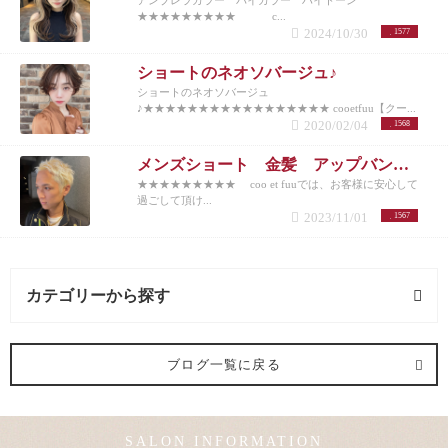
アンブレラカラー バイカラー ハイトーン
★★★★★★★★★ c...
2024/10/30
1577
ショートのネオソバージュ♪
ショートのネオソバージュ
♪★★★★★★★★★★★★★★★★★ cooetfuu【クー...
2020/02/04
1568
メンズショート 金髪 アップバング 10代20代30代40代50代
★★★★★★★★★ coo et fuuでは、お客様に安心して
過ごして頂け...
2023/11/01
1567
カテゴリーから探す
ヘアメイク (1記事)
ブログ一覧に戻る
メンズカット (1記事)
SALON INFORMATION
カラー (2記事)