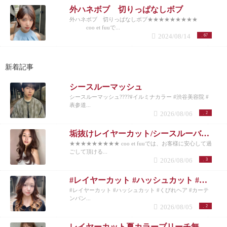
外ハネボブ 切りっぱなしボブ
外ハネボブ 切りっぱなしボブ★★★★★★★★★
coo et fuuで...
2024/08/14
67
新着記事
シースルーマッシュ
シースルーマッシュ????#イルミナカラー #渋谷美容院 #
表参道...
2026/08/06
2
垢抜けレイヤーカット/シースルーバング◎夏のベージュカラー
★★★★★★★★★ coo et fuuでは、お客様に安心して過
ごして頂ける...
2026/08/06
3
#レイヤーカット #ハッシュカット #くびれヘア #カーテンバング #インナーカラー
#レイヤーカット #ハッシュカット #くびれヘア #カーテ
ンバン...
2026/08/05
2
レイヤーカット夏カラーブリーチ無しカラー