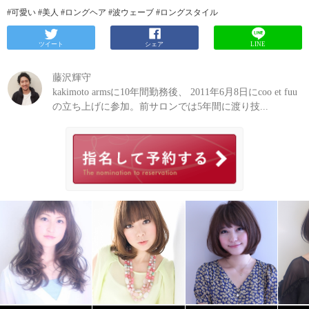
#可愛い #美人 #ロングヘア #波ウェーブ #ロングスタイル
ツイート
シェア
LINE
藤沢輝守
kakimoto armsに10年間勤務後、 2011年6月8日にcoo et fuu
の立ち上げに参加。前サロンでは5年間に渡り技...