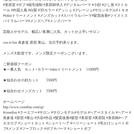
#美容室 #ボブ #縮毛強制 #美容師求人 #デジタルパーマ #小顔 #ひし形 #ストカ
ール #外国人風 #白髪 #3Dカラー #アッシュ #グレージュ#サロンモデル#トキオ
#tokioトリートメント #メンズカット#スパイラルパーマ#髪質改善#ツイストス
パイラルパーマ#メンズヘア#メンズパーマ
芸能人やモデル、幅広い客層に人気、カットが上手いサロン
coo et fuu 表参道 原宿 青山。当日予約承ります。
メンズ大歓迎です。メンズ限定クーポンございます。
ご新規様クーポン
★一番人気 カット+カラー+tokioトリートメント 11000円
★似合わせ小顔カット 5500円
★似合わせメンズカット 5500円
ホームページ
http://www.cooetfuu.com/sp/
#cooetfuu #クーエフー#サロン #サロンモデル#モデル #ヘアースタイル #ヘアー #
表参道 #原宿 #青山 #渋谷#作品 #髪質改善#髪型 #美容室 #美容院 #美容師#ヘア
カタログ #ショートカット #ショートヘア #ベリーショート #耳かけショートボ
ブ#メンズ #ツーブロック #ボブ #パーマ #ショートボブ