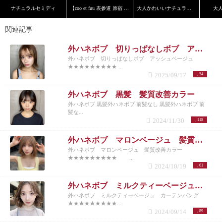
ナチュラルセミディ
【coo et fuu 表参道 原宿 青山】フレンチボブ 藤
大人かわいいナチュラルボブ
大
関連記事
外ハネボブ 切りっぱなしボブ アッシュベージュ
外ハネボブ 切りっぱなしボブ アッシュベージュ
★★★★★★★★★ ...
2025/09/17
54
外ハネボブ 黒髪 髪質改善カラー
外ハネボブ 黒髪外ハネボブ 前髪なし 黒髪外ハネボブ 前
髪な...
2024/11/30
118
外ハネボブ マロンベージュ 髪質改善カラー
外ハネボブ マロンベージュ 髪質改善カラー
★★★★★★★★★ ...
2024/10/19
61
外ハネボブ ミルクティーベージュ カーテンバング
外ハネボブ ミルクティーベージュ カーテンバング
★★★★★★★★★...
2024/09/14
89