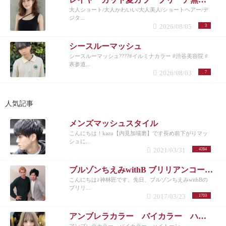
大人ショート/大人かわいい/大人美人/ショートヘアー/デ
ジタ...
2026/08/05
3
シースルーマッシュ
シースルーマッシュ????#イルミナカラー #渋谷美容院 #
表参道...
2026/08/03
7
人気記事
メンズマッシュスタイル
こんにちは！kazu【内見加瑞磨】です長め前下がりマッ
シュに...
2021/03/31
4284
ブルゾンちえみwithB ブリリアンコージ君♪
こんにちは♪神林匠です。先日、ブルゾンちえみwithBの
ブリリ...
2017/03/23
1703
アンブレラカラー バイカラー ハイトーン