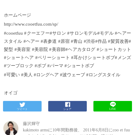
ホームページ
http://www.cooetfuu.com/sp/
#cooetfuu #クーエフー#サロン #サロンモデル#モデル #ヘアー
スタイル #ヘアー #表参道 #原宿 #青山 #渋谷#作品 #髪質改善#
髪型 #美容室 #美容院 #美容師#ヘアカタログ #ショートカット
#ショートヘア #ベリーショート #耳かけショートボブ#メンズ
#ツーブロック #ボブ #パーマ #ショートボブ
#可愛い #美人 #ロングヘア #波ウェーブ #ロングスタイル
オイゴ
ツイート
シェア
LINE
藤沢輝守
kakimoto armsに10年間勤務後、 2011年6月8日にcoo et fuu