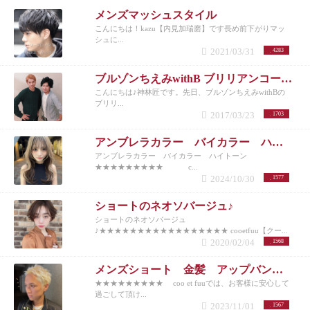
メンズマッシュスタイル
こんにちは！kazu【内見加瑞磨】です長め前下がりマッ
シュに...
2021/03/31
4283
ブルゾンちえみwithB ブリリアンコージ君♪
こんにちは♪神林匠です。先日、ブルゾンちえみwithBの
ブリリ...
2017/03/23
1703
アンブレラカラー バイカラー ハイトーン
アンブレラカラー バイカラー ハイトーン
★★★★★★★★★ c...
2024/10/30
1577
ショートのネオソバージュ♪
ショートのネオソバージュ
♪★★★★★★★★★★★★★★★★★ cooetfuu【クー...
2020/02/04
1568
メンズショート 金髪 アップバング 10代20代30代40代50代
★★★★★★★★★ coo et fuuでは、お客様に安心して
過ごして頂け...
2023/11/01
1567