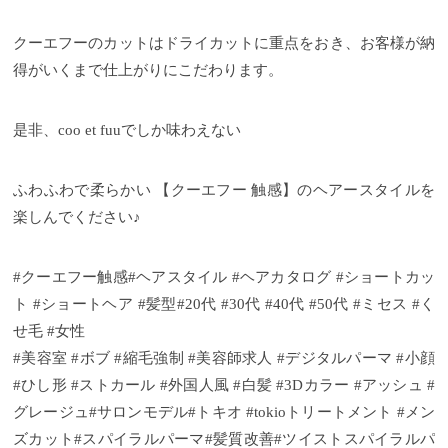
クーエフーのカットはドライカットに重点をおき、お客様が納
得がいくまで仕上がりにこだわります。
是非、coo et fuuでしか味わえない
ふわふわで柔らかい 【クーエフー 触感】のヘアースタイルを
楽しんでください♪
#クーエフー触感#ヘアスタイル #ヘアカタログ #ショートカッ
ト #ショートヘア #髪型#20代 #30代 #40代 #50代 #ミセス #く
せ毛 #女性
#美容室 #ボブ #縮毛強制 #美容師求人 #デジタルパーマ #小顔
#ひし形 #ストカール #外国人風 #白髪 #3Dカラー #アッシュ #
グレージュ#サロンモデル#トキオ #tokioトリートメント #メン
ズカット#スパイラルパーマ#髪質改善#ツイストスパイラルパ