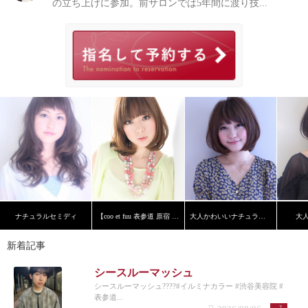
の立ち上げに参加。前サロンでは5年間に渡り技...
ナチュラルセミディ
【coo et fuu 表参道 原宿 青山】フレンチボブ 藤
大人かわいいナチュラルボブ
大
新着記事
シースルーマッシュ
シースルーマッシュ????#イルミナカラー #渋谷美容院 #
表参道...
2