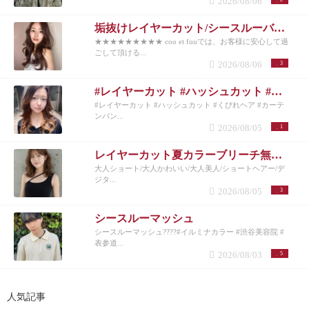
2026/08/06
垢抜けレイヤーカット/シースルーバング◎夏のベージュカラー
★★★★★★★★★ coo et fuuでは、お客様に安心して過
ごして頂ける...
2026/08/06
3
#レイヤーカット #ハッシュカット #くびれヘア #カーテンバング #インナーカラー
#レイヤーカット #ハッシュカット #くびれヘア #カーテ
ンバン...
2026/08/05
1
レイヤーカット夏カラーブリーチ無しカラー
大人ショート/大人かわいい/大人美人/ショートヘアー/デ
ジタ...
2026/08/05
3
シースルーマッシュ
シースルーマッシュ????#イルミナカラー #渋谷美容院 #
表参道...
2026/08/03
5
人気記事