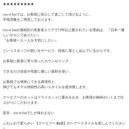
★★★★★★★★★
coo et fuuでは、お客様に安心して過ごして頂けるように、
手指消毒をご用意しております。
coo et fuuが激戦区の表参道エリアで13年以上愛されている理由は、 『日本一優
しいサロンでありたい』
『お客様一人一人を大切にしたい』
というスタッフの想いをサービス、技術に落とし込んでいるからです。
お客様に親身に寄り添ったカウンセリング、
できるだけ頭皮や毛髪に優しい薬剤を使い、
お客様でも簡単にできる再現性と、
伸びてもキマル持続性の高いスタイルを提供致します。
クーエフーのカットはドライカットに重点をおき、お客様が納得がいくまで仕
上がりにこだわります。
是非、coo et fuuでしか味わえない
ふわふわで柔らかい 【クーエフー 触感】のヘアースタイルを楽しんでください
♪