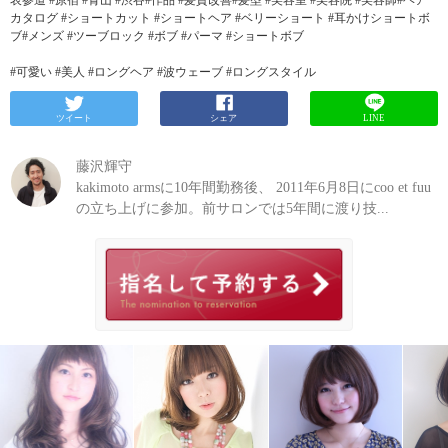
表参道 #原宿 #青山 #渋谷#作品 #髪質改善#髪型 #美容室 #美容院 #美容師#ヘア
カタログ #ショートカット #ショートヘア #ベリーショート #耳かけショートボ
ブ#メンズ #ツーブロック #ボブ #パーマ #ショートボブ
#可愛い #美人 #ロングヘア #波ウェーブ #ロングスタイル
ツイート
シェア
LINE
藤沢輝守
kakimoto armsに10年間勤務後、 2011年6月8日にcoo et fuu
の立ち上げに参加。前サロンでは5年間に渡り技...