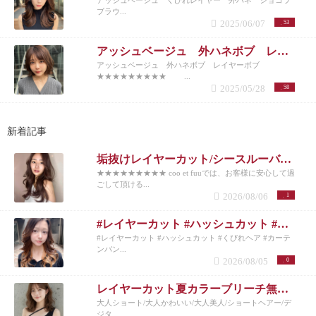
アッシュベージュ くびれレイヤー 外ハネ ショコラ
ブラウ...
2025/06/07
53
アッシュベージュ 外ハネボブ レイヤーボブ
アッシュベージュ 外ハネボブ レイヤーボブ
★★★★★★★★★ ...
2025/05/28
58
新着記事
垢抜けレイヤーカット/シースルーバング◎夏のベージュカラー
★★★★★★★★★ coo et fuuでは、お客様に安心して過
ごして頂ける...
2026/08/06
1
#レイヤーカット #ハッシュカット #くびれヘア #カーテンバング #インナーカラー
#レイヤーカット #ハッシュカット #くびれヘア #カーテ
ンバン...
2026/08/05
0
レイヤーカット夏カラーブリーチ無しカラー
大人ショート/大人かわいい/大人美人/ショートヘアー/デ
ジタ...