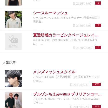
2026/08/05
3
シースルーマッシュ
シースルーマッシュ????#イルミナカラー #渋谷美容院 #
表参道...
2026/08/03
5
夏透明感カラーピンクベージュレイヤーカット
coo et fuuでは、お客様に安心して過ごして頂けるよう
に、 ...
2026/08/03
5
人気記事
メンズマッシュスタイル
こんにちは！kazu【内見加瑞磨】です長め前下がりマッ
シュに...
2021/03/31
4282
ブルゾンちえみwithB ブリリアンコージ君♪
こんにちは♪神林匠です。先日、ブルゾンちえみwithBの
ブリリ...
2017/03/23
1702