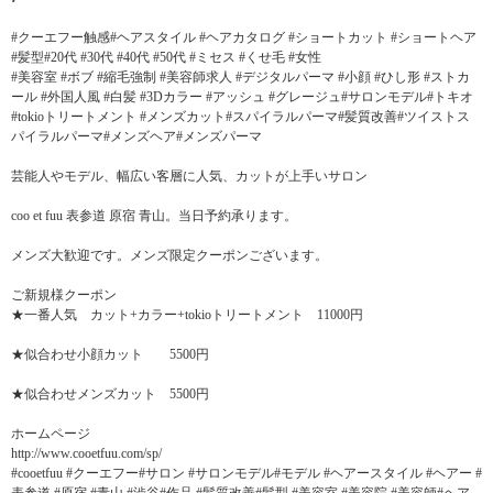
#クーエフー触感#ヘアスタイル #ヘアカタログ #ショートカット #ショートヘア
#髪型#20代 #30代 #40代 #50代 #ミセス #くせ毛 #女性
#美容室 #ボブ #縮毛強制 #美容師求人 #デジタルパーマ #小顔 #ひし形 #ストカ
ール #外国人風 #白髪 #3Dカラー #アッシュ #グレージュ#サロンモデル#トキオ
#tokioトリートメント #メンズカット#スパイラルパーマ#髪質改善#ツイストス
パイラルパーマ#メンズヘア#メンズパーマ
芸能人やモデル、幅広い客層に人気、カットが上手いサロン
coo et fuu 表参道 原宿 青山。当日予約承ります。
メンズ大歓迎です。メンズ限定クーポンございます。
ご新規様クーポン
★一番人気 カット+カラー+tokioトリートメント 11000円
★似合わせ小顔カット 5500円
★似合わせメンズカット 5500円
ホームページ
http://www.cooetfuu.com/sp/
#cooetfuu #クーエフー#サロン #サロンモデル#モデル #ヘアースタイル #ヘアー #