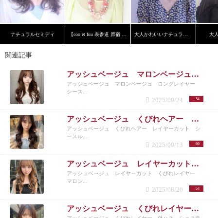
ナチュラルセミディ
【coo et fuu 表参道 原宿 青山】フレンチボブ 藤
大人かわいいナチュラルボブ
大
関連記事
アッシュベージュ マロンベージュ ロングレイヤー シースルーバング
アッシュベージュ マロンベージュ ロングレイヤー
シース...
2025/09/24
54
アッシュベージュ くびれヘアー レイヤーカット シースルーバング
アッシュベージュ くびれヘアー レイヤーカット シ
ースル...
2025/09/13
66
アッシュベージュ レイヤーカット くびれレイヤー マロンベージュ
アッシュベージュ レイヤーカット くびれレイヤー
マロン...
2025/08/20
54
アッシュベージュ くびれレイヤー 外ハネ ショコラブラウン