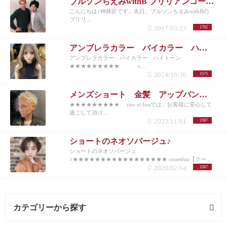
ブルゾンちえみwithB ブリリアンコージ君♪
こんにちは♪神林匠です。先日、ブルゾンちえみwithBの
ブリリ...
2017/03/23
1702
アンブレラカラー バイカラー ハイトーン
アンブレラカラー バイカラー ハイトーン
★★★★★★★★★ c...
2024/10/30
1575
メンズショート 金髪 アップバング 10代20代30代40代50代
★★★★★★★★★ coo et fuuでは、お客様に安心して
過ごして頂け...
2023/11/01
1567
ショートのネオソバージュ♪
ショートのネオソバージュ
♪★★★★★★★★★★★★★★★★★ cooetfuu【クー...
2020/02/04
1567
カテゴリーから探す