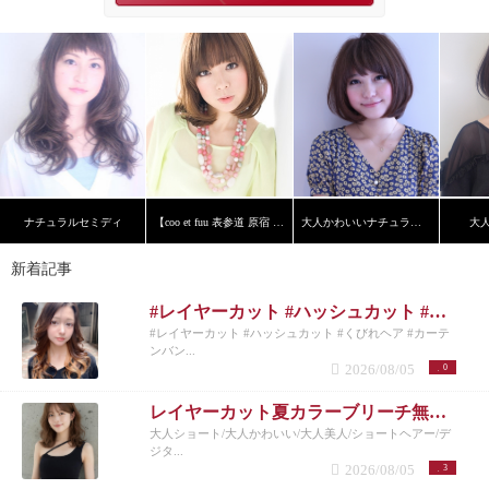
ナチュラルセミディ
【coo et fuu 表参道 原宿 青山】フレンチボブ 藤
大人かわいいナチュラルボブ
大
新着記事
#レイヤーカット #ハッシュカット #くびれヘア #カーテンバング #インナーカラー
#レイヤーカット #ハッシュカット #くびれヘア #カーテ
ンバン...
2026/08/05
0
レイヤーカット夏カラーブリーチ無しカラー
大人ショート/大人かわいい/大人美人/ショートヘアー/デ
ジタ...
2026/08/05
3