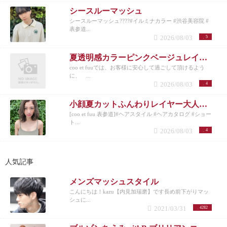
シースルーマッシュ
シースルーマッシュ????#イルミナカラー #渋谷美容院 #
表参道...
2026/08/03
5
夏透明感カラーピンクベージュレイヤーカット
coo et fuuでは、お客様に安心して過ごして頂けるよう
に、 ...
2026/08/03
4
小顔夏カットふんわりレイヤー大人可愛い透明感カラー
[coo et fuu 表参道]#ヘアスタイル #ヘアカタログ #ショー
ト...
2026/08/03
4
人気記事
メンズマッシュスタイル
こんにちは！kazu【内見加瑞磨】です長め前下がりマッ
シュに...
2021/03/31
4282