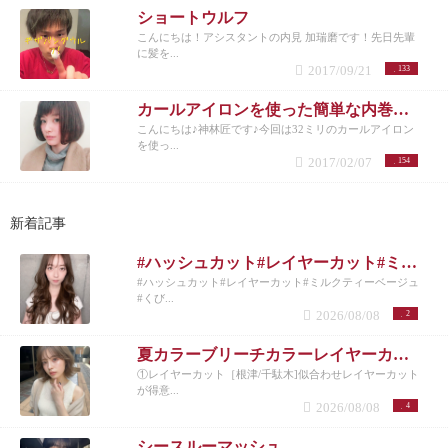
ショートウルフ
こんにちは！アシスタントの内見 加瑞磨です！先日先輩
に髪を...
2017/09/21
133
カールアイロンを使った簡単な内巻きスタイリング♪
こんにちは♪神林匠です♪今回は32ミリのカールアイロン
を使っ...
2017/02/07
154
新着記事
#ハッシュカット#レイヤーカット#ミルクティーベージュ#くびれヘア#シースルーバング
#ハッシュカット#レイヤーカット#ミルクティーベージュ
#くび...
2026/08/08
2
夏カラーブリーチカラーレイヤーカット
①レイヤーカット［根津/千駄木]似合わせレイヤーカット
が得意...
2026/08/08
4
シースルーマッシュ