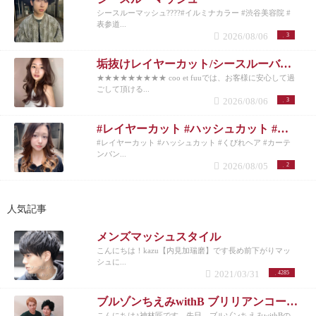
シースルーマッシュ????#イルミナカラー #渋谷美容院 #
表参道...
2026/08/06
3
垢抜けレイヤーカット/シースルーバング◎夏のベージュカラー
★★★★★★★★★ coo et fuuでは、お客様に安心して過
ごして頂ける...
2026/08/06
3
#レイヤーカット #ハッシュカット #くびれヘア #カーテンバング #インナーカラー
#レイヤーカット #ハッシュカット #くびれヘア #カーテ
ンバン...
2026/08/05
2
人気記事
メンズマッシュスタイル
こんにちは！kazu【内見加瑞磨】です長め前下がりマッ
シュに...
2021/03/31
4285
ブルゾンちえみwithB ブリリアンコージ君♪
こんにちは♪神林匠です。先日、ブルゾンちえみwithBの