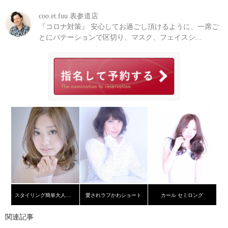
coo.et.fuu 表参道店
『コロナ対策』 安心してお過ごし頂けるように、一席ご
とにパテーションで区切り、マスク、フェイスシ...
スタイリング簡単大人可愛いミディ
愛されラフかわショート
カール セミロング
関連記事