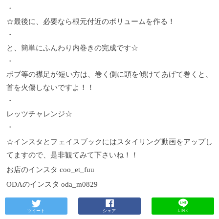
・
☆最後に、必要なら根元付近のボリュームを作る！
・
と、簡単にふんわり内巻きの完成です☆
・
ボブ等の襟足が短い方は、巻く側に頭を傾けてあげて巻くと、
首を火傷しないですよ！！
・
レッツチャレンジ☆
・
☆インスタとフェイスブックにはスタイリング動画をアップし
てますので、是非観てみて下さいね！！
お店のインスタ coo_et_fuu
ODAのインスタ oda_m0829
ツイート
シェア
LINE