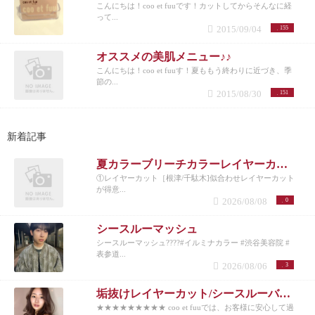
こんにちは！coo et fuuです！カットしてからそんなに経
って...
2015/09/04
155
オススメの美肌メニュー♪♪
こんにちは！coo et fuuす！夏ももう終わりに近づき、季
節の...
2015/08/30
151
新着記事
夏カラーブリーチカラーレイヤーカット
①レイヤーカット［根津/千駄木]似合わせレイヤーカット
が得意...
2026/08/08
0
シースルーマッシュ
シースルーマッシュ????#イルミナカラー #渋谷美容院 #
表参道...
2026/08/06
3
垢抜けレイヤーカット/シースルーバング◎夏のベージュカラー
★★★★★★★★★ coo et fuuでは、お客様に安心して過