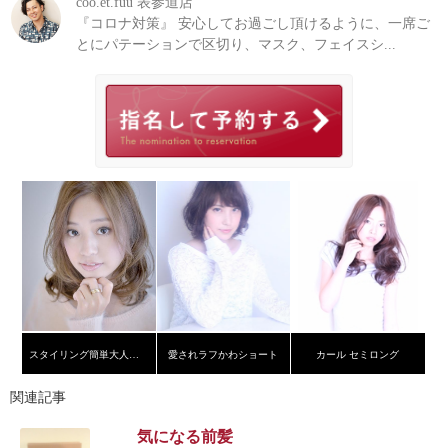
coo.et.fuu 表参道店
『コロナ対策』 安心してお過ごし頂けるように、一席ご
とにパテーションで区切り、マスク、フェイスシ...
スタイリング簡単大人可愛いミディ
愛されラフかわショート
カール セミロング
関連記事
気になる前髪