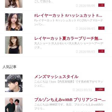
ごして頂ける...
2026/08/06
3
#レイヤーカット #ハッシュカット #くびれヘア #カーテンバング #インナーカラー
#レイヤーカット #ハッシュカット #くびれヘア #カーテ
ンバン...
2026/08/05
2
レイヤーカット夏カラーブリーチ無しカラー
大人ショート/大人かわいい/大人美人/ショートヘアー/デ
ジタ...
2026/08/05
3
人気記事
メンズマッシュスタイル
こんにちは！kazu【内見加瑞磨】です長め前下がりマッ
シュに...
2021/03/31
4284
ブルゾンちえみwithB ブリリアンコージ君♪
こんにちは♪神林匠です。先日、ブルゾンちえみwithBの
ブリリ...