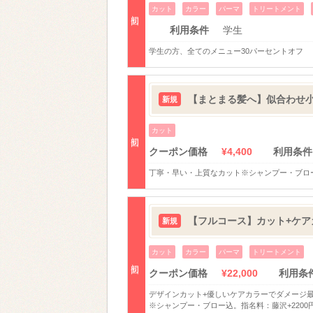
カット
カラー
パーマ
トリートメント
初回
利用条件
学生
学生の方、全てのメニュー30パーセントオフ
【まとまる髪へ】似合わせ小顔
新規
カット
初回
クーポン価格
¥4,400
利用条件
丁寧・早い・上質なカット※シャンプー・ブロー込
【フルコース】カット+ケアカ
新規
カット
カラー
パーマ
トリートメント
初回
クーポン価格
¥22,000
利用条
デザインカット+優しいケアカラーでダメージ最
※シャンプー・ブロー込。指名料：藤沢+2200