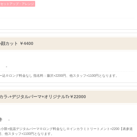
セットアップ・アレンジ
カット ￥4400
-
※ロング料金なし 指名料：藤沢+2200円、他スタッフ+1100円となります。
ラ-+デジタルパーマ+オリジナルTr￥22000
件
-
小限+低温デジタルパーマ※ロング料金なし※インカラミトリートメント+2200【表参道
円、他スタッフ+1100円となります。