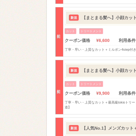
【まとまる髪へ】小顔カット+ミ
新規
カット
トリートメント
初回
クーポン価格
¥6,600
利用条件
丁寧・早い・上質なカット＋ミルボン4step付き※
【まとまる髪へ】小顔カット+t
新規
カット
トリートメント
初回
クーポン価格
¥9,900
利用条件
丁寧・早い・上質なカット＋最高級tokioトリート
道】
【人気No.1】メンズカッ
新規