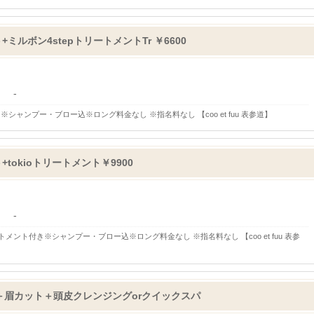
ルボン4stepトリートメントTr ￥6600
-
シャンプー・ブロー込※ロング料金なし ※指名料なし 【coo et fuu 表参道】
okioトリートメント￥9900
-
メント付き※シャンプー・ブロー込※ロング料金なし ※指名料なし 【coo et fuu 表参
ト＋眉カット＋頭皮クレンジングorクイックスパ