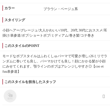
カラー
ブラウン・ベージュ系
スタイリング
小顔ヘアー/グレージュ/大人かわいい/10代、20代.30代におススメ/耳
掛け/表参道/ボブ/ショートボブ/ミディアム/巻き髪/コテ巻き
このスタイルのPOINT
モードなボブスタイルはふわくしゅパーマで可愛さ増し♪26ミリでラ
ンダムに巻いても良し、パーマかけても良し！顔にかかる髪が小顔
にみせてくれます。顎ラインのボブはアレンジしやすさ◎【coo et
fuu表参道】
このスタイルを担当したスタッフ