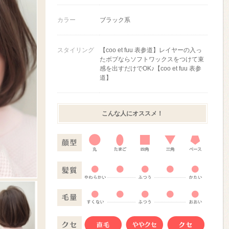
カラー
ブラック系
スタイリング
【coo et fuu 表参道】レイヤーの入っ
たボブならソフトワックスをつけて束
感を出すだけでOK♪【coo et fuu 表参
道】
こんな人にオススメ！