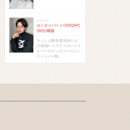
ショート
センターパート/10代20代
30代//韓国
マッシュ/癖毛/直毛/刈り上
げ/束感/ハイライト/スパイラ
ルパーマ/メンズパーマ/メン
ズショート/韓...