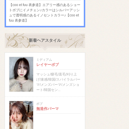
【coo et fuu 表参道】エアリー感のあるショー
トボブにイメチェン♪カラーはシルバーアッシ
ュで透明感のあるイノセントカラー♪【coo et
fuu 表参道】
新着ヘアスタイル
ミディアム
レイヤーボブ
マッシュ/癖毛/直毛/刈り上
げ/束感/韓国/スパイラルパー
マ/メンズパーマ/メンズショ
ート/韓国セン...
ボブ
無造作パーマ