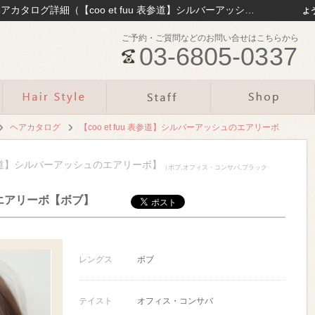
表参道の美容cooetfuu（クーエーフー）|最新ヘアカタログ詳細（【coo et fuu 表参道】シルバーアッシュのエアリーボ）
よ
ご予約・ご質問などのお問い合せはこちらから
03-6805-0337
ヘアカタログ
【coo et fuu 表参道】シルバーアッシュのエアリーボ
fuu 表参道】シルバーアッシュのエアリーボ】
（ボブ,オフィス・コンサバ,ブラック
エアリーボ【ボブ】
レングス
ボブ
テイスト
オフィス・コンサバ