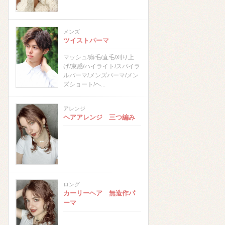
メンズ
ツイストパーマ
マッシュ/癖毛/直毛/刈り上
げ/束感/ハイライト/スパイラ
ルパーマ/メンズパーマ/メン
ズショート/ヘ...
アレンジ
ヘアアレンジ 三つ編み
ロング
カーリーヘア 無造作パ
ーマ