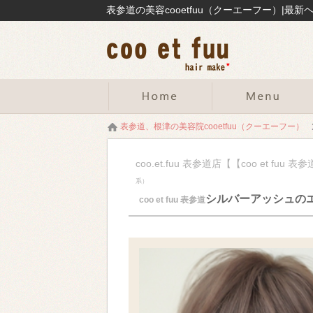
表参道、根津の美容院cooetfuu（クーエーフー）
coo.et.fuu 表参道店【【coo et 
系）
シルバーアッシュの
coo et fuu 表参道