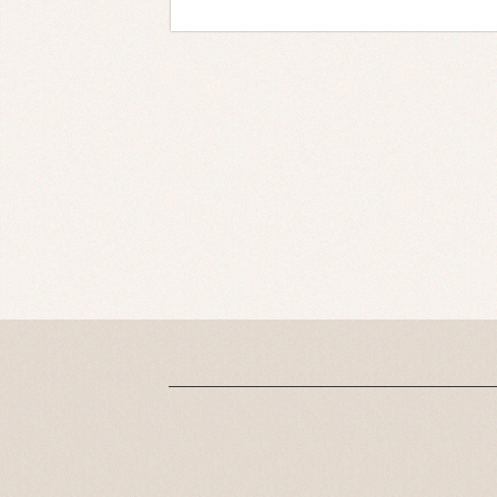
サイドと後ろはスッキ
リさせて前は長めのマ
ッシｭスタイル