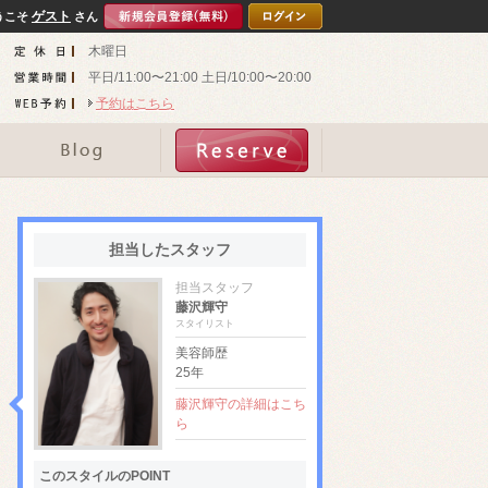
ゲスト
うこそ
さん
木曜日
平日/11:00〜21:00 土日/10:00〜20:00
予約はこちら
担当したスタッフ
担当スタッフ
藤沢輝守
スタイリスト
美容師歴
25年
藤沢輝守の詳細はこち
ら
このスタイルのPOINT