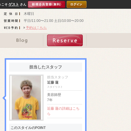
ゲスト
うこそ
さん
木曜日
平日/11:00〜21:00 土日/10:00〜20:00
予約はこちら
担当したスタッフ
担当スタッフ
近藤 蓮
スタイリスト
美容師歴
7年
近藤 蓮の詳細はこち
ら
このスタイルのPOINT