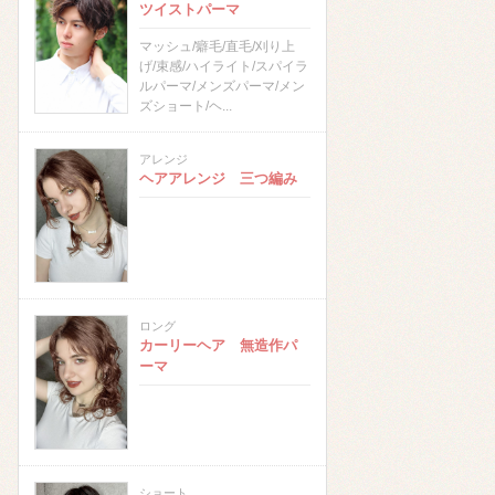
ツイストパーマ
マッシュ/癖毛/直毛/刈り上
げ/束感/ハイライト/スパイラ
ルパーマ/メンズパーマ/メン
ズショート/ヘ...
アレンジ
ヘアアレンジ 三つ編み
ロング
カーリーヘア 無造作パ
ーマ
ショート