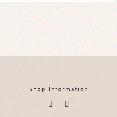
マッシュ/癖毛/直毛/刈
ストカールで緩めカー
状態に合わせた施術を
り上げ/束感/ハイライ
ルも簡単にスタイリン
心かげてます。
ト/スパイラルパーマ/
グ！！自然な感じに仕
メンズパーマ/メンズシ
上がります。センター
ョート/ヘアスタイル/
パートで大人な雰囲気
ツーブロック/メンズヘ
に！！ラベンダーアッ
ア/メンズ...
シュでさらに...