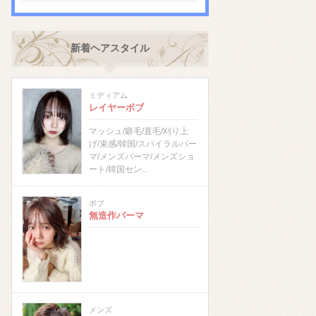
新着ヘアスタイル
ミディアム
レイヤーボブ
マッシュ/癖毛/直毛/刈り上
げ/束感/韓国/スパイラルパー
マ/メンズパーマ/メンズショ
ート/韓国セン...
ボブ
無造作パーマ
メンズ