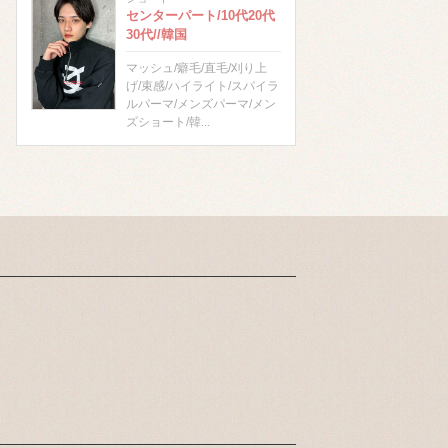
センターパート/10代20代
30代//韓国
マッシュ/癖毛/直毛/刈り上
げ/束感/ハイライト/スパイラ
ルパーマ/メンズパーマ/メン
ズショート/韓...