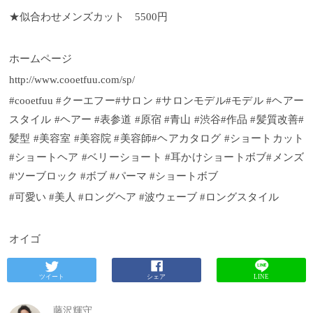
★似合わせメンズカット 5500円
ホームページ
http://www.cooetfuu.com/sp/
#cooetfuu #クーエフー#サロン #サロンモデル#モデル #ヘアー
スタイル #ヘアー #表参道 #原宿 #青山 #渋谷#作品 #髪質改善#
髪型 #美容室 #美容院 #美容師#ヘアカタログ #ショートカット
#ショートヘア #ベリーショート #耳かけショートボブ#メンズ
#ツーブロック #ボブ #パーマ #ショートボブ
#可愛い #美人 #ロングヘア #波ウェーブ #ロングスタイル
オイゴ
ツイート
シェア
LINE
藤沢輝守