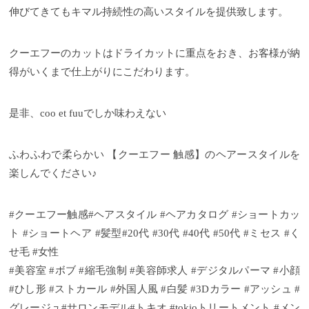
伸びてきてもキマル持続性の高いスタイルを提供致します。
クーエフーのカットはドライカットに重点をおき、お客様が納
得がいくまで仕上がりにこだわります。
是非、coo et fuuでしか味わえない
ふわふわで柔らかい 【クーエフー 触感】のヘアースタイルを
楽しんでください♪
#クーエフー触感#ヘアスタイル #ヘアカタログ #ショートカッ
ト #ショートヘア #髪型#20代 #30代 #40代 #50代 #ミセス #く
せ毛 #女性
#美容室 #ボブ #縮毛強制 #美容師求人 #デジタルパーマ #小顔
#ひし形 #ストカール #外国人風 #白髪 #3Dカラー #アッシュ #
グレージュ#サロンモデル#トキオ #tokioトリートメント #メン