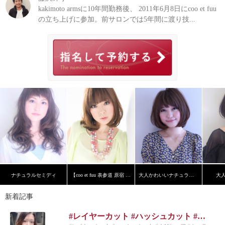
kakimoto armsに10年間勤務後、 2011年6月8日にcoo et fuu
の立ち上げに参加。前サロンでは5年間に渡り技...
ナチュラルセミディ
【coo et fuu 表参道 原宿 青山】フレンチボブ 藤
大人かわいいナチュラルボブ
大
新着記事
#レイヤーカット #ハッシュカット #くびれヘア #カーテンバング #インナーカラー