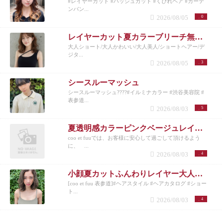
#レイヤーカット #ハッシュカット #くびれヘア #カーテ
ンバン...
2026/08/05
0
レイヤーカット夏カラーブリーチ無しカラー
大人ショート/大人かわいい/大人美人/ショートヘアー/デ
ジタ...
2026/08/05
3
シースルーマッシュ
シースルーマッシュ????#イルミナカラー #渋谷美容院 #
表参道...
2026/08/03
5
夏透明感カラーピンクベージュレイヤーカット
coo et fuuでは、お客様に安心して過ごして頂けるよう
に、 ...
2026/08/03
4
小顔夏カットふんわりレイヤー大人可愛い透明感カラー
[coo et fuu 表参道]#ヘアスタイル #ヘアカタログ #ショー
ト...
2026/08/03
4