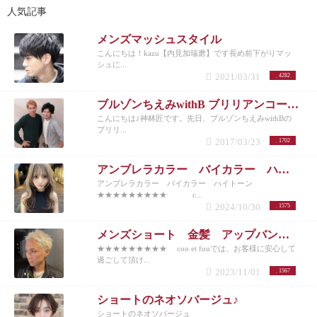
人気記事
メンズマッシュスタイル
こんにちは！kazu【内見加瑞磨】です長め前下がりマッ
シュに...
2021/03/31
4282
ブルゾンちえみwithB ブリリアンコージ君♪
こんにちは♪神林匠です。先日、ブルゾンちえみwithBの
ブリリ...
2017/03/23
1702
アンブレラカラー バイカラー ハイトーン
アンブレラカラー バイカラー ハイトーン
★★★★★★★★★ c...
2024/10/30
1575
メンズショート 金髪 アップバング 10代20代30代40代50代
★★★★★★★★★ coo et fuuでは、お客様に安心して
過ごして頂け...
2023/11/01
1567
ショートのネオソバージュ♪
ショートのネオソバージュ