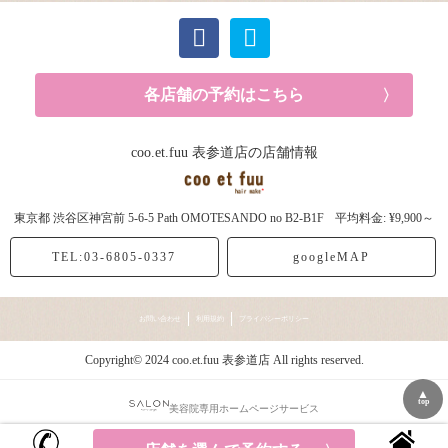
各店舗の予約はこちら
coo.et.fuu 表参道店の店舗情報
東京都
渋谷区神宮前
5-6-5 Path OMOTESANDO no B2-B1F
平均料金: ¥9,900～
TEL:03-6805-0337
googleMAP
お問い合わせ
利用規約
プライバシーポリシー
Copyright© 2024 coo.et.fuu 表参道店 All rights reserved.
▲
top
美容院専用ホームページサービス
今日
明日
土曜
日曜