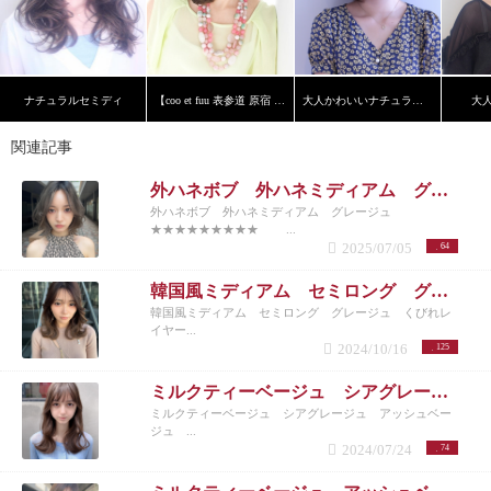
ナチュラルセミディ
【coo et fuu 表参道 原宿 青山】フレンチボブ 藤
大人かわいいナチュラルボブ
大
関連記事
外ハネボブ 外ハネミディアム グレージュ
外ハネボブ 外ハネミディアム グレージュ
★★★★★★★★★ ...
2025/07/05
64
韓国風ミディアム セミロング グレージュ くびれレイヤー ミルクティーベージュ
韓国風ミディアム セミロング グレージュ くびれレ
イヤー...
2024/10/16
125
ミルクティーベージュ シアグレージュ アッシュベージュ グレージュ
ミルクティーベージュ シアグレージュ アッシュベー
ジュ ...
2024/07/24
74