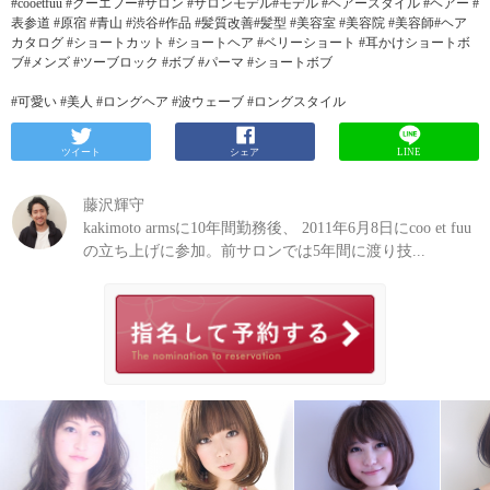
#cooetfuu #クーエフー#サロン #サロンモデル#モデル #ヘアースタイル #ヘアー #
表参道 #原宿 #青山 #渋谷#作品 #髪質改善#髪型 #美容室 #美容院 #美容師#ヘア
カタログ #ショートカット #ショートヘア #ベリーショート #耳かけショートボ
ブ#メンズ #ツーブロック #ボブ #パーマ #ショートボブ
#可愛い #美人 #ロングヘア #波ウェーブ #ロングスタイル
ツイート
シェア
LINE
藤沢輝守
kakimoto armsに10年間勤務後、 2011年6月8日にcoo et fuu
の立ち上げに参加。前サロンでは5年間に渡り技...