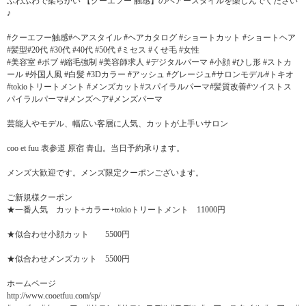
ふわふわで柔らかい 【クーエフー 触感】のヘアースタイルを楽しんでください
♪
#クーエフー触感#ヘアスタイル #ヘアカタログ #ショートカット #ショートヘア
#髪型#20代 #30代 #40代 #50代 #ミセス #くせ毛 #女性
#美容室 #ボブ #縮毛強制 #美容師求人 #デジタルパーマ #小顔 #ひし形 #ストカ
ール #外国人風 #白髪 #3Dカラー #アッシュ #グレージュ#サロンモデル#トキオ
#tokioトリートメント #メンズカット#スパイラルパーマ#髪質改善#ツイストス
パイラルパーマ#メンズヘア#メンズパーマ
芸能人やモデル、幅広い客層に人気、カットが上手いサロン
coo et fuu 表参道 原宿 青山。当日予約承ります。
メンズ大歓迎です。メンズ限定クーポンございます。
ご新規様クーポン
★一番人気 カット+カラー+tokioトリートメント 11000円
★似合わせ小顔カット 5500円
★似合わせメンズカット 5500円
ホームページ
http://www.cooetfuu.com/sp/