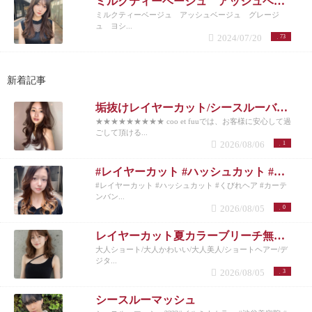
ミルクティーベージュ アッシュベージュ グレージュ ヨシンモリ ワンホンヘアー レイヤーカット おくれげ
ミルクティーベージュ アッシュベージュ グレージ
ュ ヨシ...
2024/07/20
73
新着記事
垢抜けレイヤーカット/シースルーバング◎夏のベージュカラー
★★★★★★★★★ coo et fuuでは、お客様に安心して過
ごして頂ける...
2026/08/06
1
#レイヤーカット #ハッシュカット #くびれヘア #カーテンバング #インナーカラー
#レイヤーカット #ハッシュカット #くびれヘア #カーテ
ンバン...
2026/08/05
0
レイヤーカット夏カラーブリーチ無しカラー
大人ショート/大人かわいい/大人美人/ショートヘアー/デ
ジタ...
2026/08/05
3
シースルーマッシュ