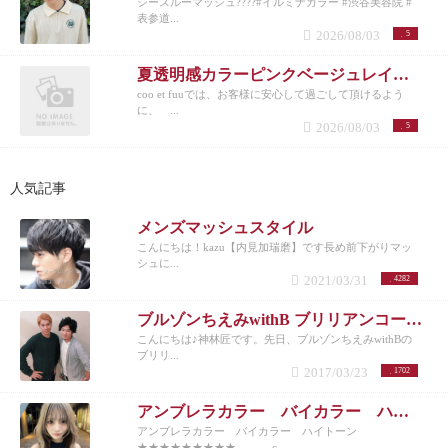
シースルーマッシュ????#イルミナカラー #渋谷美容院 #
表参道...
2026/08/03
5
夏透明感カラーピンクベージュレイヤーカット
coo et fuuでは、お客様に安心して過ごして頂けるよう
に、 ...
2026/08/03
5
人気記事
メンズマッシュスタイル
こんにちは！kazu【内見加瑞磨】です長め前下がりマッ
シュに...
2021/03/31
4282
ブルゾンちえみwithB ブリリアンコージ君♪
こんにちは♪神林匠です。先日、ブルゾンちえみwithBの
ブリリ...
2017/03/23
1702
アンブレラカラー バイカラー ハイトーン
アンブレラカラー バイカラー ハイトーン
★★★★★★★★★ c...