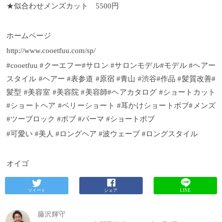
★似合わせメンズカット 5500円
ホームページ
http://www.cooetfuu.com/sp/
#cooetfuu #クーエフー#サロン #サロンモデル#モデル #ヘアー
スタイル #ヘアー #表参道 #原宿 #青山 #渋谷#作品 #髪質改善#
髪型 #美容室 #美容院 #美容師#ヘアカタログ #ショートカット
#ショートヘア #ベリーショート #耳かけショートボブ#メンズ
#ツーブロック #ボブ #パーマ #ショートボブ
#可愛い #美人 #ロングヘア #波ウェーブ #ロングスタイル
オイゴ
ツイート
シェア
LINE
藤沢輝守