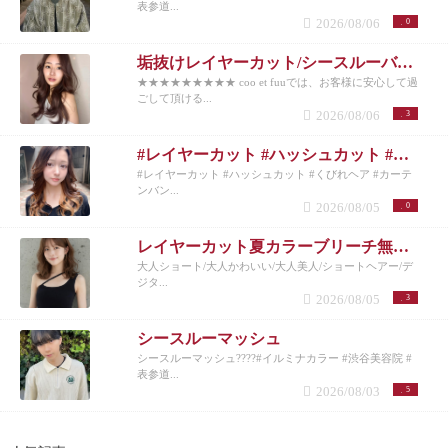
表参道...
2026/08/06
0
垢抜けレイヤーカット/シースルーバング◎夏のベージュカラー
★★★★★★★★★ coo et fuuでは、お客様に安心して過
ごして頂ける...
2026/08/06
3
#レイヤーカット #ハッシュカット #くびれヘア #カーテンバング #インナーカラー
#レイヤーカット #ハッシュカット #くびれヘア #カーテ
ンバン...
2026/08/05
0
レイヤーカット夏カラーブリーチ無しカラー
大人ショート/大人かわいい/大人美人/ショートヘアー/デ
ジタ...
2026/08/05
3
シースルーマッシュ
シースルーマッシュ????#イルミナカラー #渋谷美容院 #
表参道...
2026/08/03
5