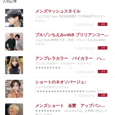
人気記事
メンズマッシュスタイル
こんにちは！kazu【内見加瑞磨】です長め前下がりマッ
シュに...
2021/03/31
4282
ブルゾンちえみwithB ブリリアンコージ君♪
こんにちは♪神林匠です。先日、ブルゾンちえみwithBの
ブリリ...
2017/03/23
1702
アンブレラカラー バイカラー ハイトーン
アンブレラカラー バイカラー ハイトーン
★★★★★★★★★ c...
2024/10/30
1576
ショートのネオソバージュ♪
ショートのネオソバージュ
♪★★★★★★★★★★★★★★★★★ cooetfuu【クー...
2020/02/04
1568
メンズショート 金髪 アップバング 10代20代30代40代50代
★★★★★★★★★ coo et fuuでは、お客様に安心して
過ごして頂け...