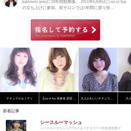
kakimoto armsに10年間勤務後、 2011年6月8日にcoo et fuu
の立ち上げに参加。前サロンでは5年間に渡り技...
ナチュラルセミディ
【coo et fuu 表参道 原宿 青山】フレンチボブ 藤
大人かわいいナチュラルボブ
大
新着記事
シースルーマッシュ
シースルーマッシュ????#イルミナカラー #渋谷美容院 #