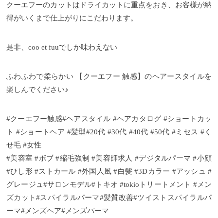
クーエフーのカットはドライカットに重点をおき、お客様が納
得がいくまで仕上がりにこだわります。
是非、coo et fuuでしか味わえない
ふわふわで柔らかい 【クーエフー 触感】のヘアースタイルを
楽しんでください♪
#クーエフー触感#ヘアスタイル #ヘアカタログ #ショートカッ
ト #ショートヘア #髪型#20代 #30代 #40代 #50代 #ミセス #く
せ毛 #女性
#美容室 #ボブ #縮毛強制 #美容師求人 #デジタルパーマ #小顔
#ひし形 #ストカール #外国人風 #白髪 #3Dカラー #アッシュ #
グレージュ#サロンモデル#トキオ #tokioトリートメント #メン
ズカット#スパイラルパーマ#髪質改善#ツイストスパイラルパ
ーマ#メンズヘア#メンズパーマ