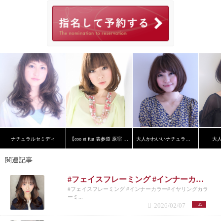
ナチュラルセミディ
【coo et fuu 表参道 原宿 青山】フレンチボブ 藤
大人かわいいナチュラルボブ
大
関連記事
#フェイスフレーミング #インナーカラー#イヤリングカラー ミディアムレイヤー レイヤーカット ハッシュカット
#フェイスフレーミング #インナーカラー#イヤリングカラ
ーミ...
2026/02/07
25