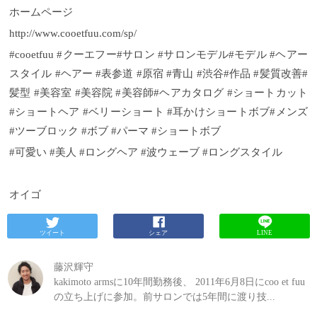
ホームページ
http://www.cooetfuu.com/sp/
#cooetfuu #クーエフー#サロン #サロンモデル#モデル #ヘアー
スタイル #ヘアー #表参道 #原宿 #青山 #渋谷#作品 #髪質改善#
髪型 #美容室 #美容院 #美容師#ヘアカタログ #ショートカット
#ショートヘア #ベリーショート #耳かけショートボブ#メンズ
#ツーブロック #ボブ #パーマ #ショートボブ
#可愛い #美人 #ロングヘア #波ウェーブ #ロングスタイル
オイゴ
ツイート
シェア
LINE
藤沢輝守
kakimoto armsに10年間勤務後、 2011年6月8日にcoo et fuu
の立ち上げに参加。前サロンでは5年間に渡り技...