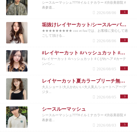
シースルーマッシュ????#イルミナカラー #渋谷美容院 #
表参道...
2026/08/06
1
垢抜けレイヤーカット/シースルーバング◎夏のベージュカラー
★★★★★★★★★ coo et fuuでは、お客様に安心して過
ごして頂ける...
2026/08/06
3
#レイヤーカット #ハッシュカット #くびれヘア #カーテンバング #インナーカラー
#レイヤーカット #ハッシュカット #くびれヘア #カーテ
ンバン...
2026/08/05
1
レイヤーカット夏カラーブリーチ無しカラー
大人ショート/大人かわいい/大人美人/ショートヘアー/デ
ジタ...
2026/08/05
3
シースルーマッシュ
シースルーマッシュ????#イルミナカラー #渋谷美容院 #
表参道...
2026/08/03
5