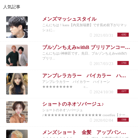
人気記事
メンズマッシュスタイル
こんにちは！kazu【内見加瑞磨】です長め前下がりマッ
シュに...
2021/03/31
4282
ブルゾンちえみwithB ブリリアンコージ君♪
こんにちは♪神林匠です。先日、ブルゾンちえみwithBの
ブリリ...
2017/03/23
1703
アンブレラカラー バイカラー ハイトーン
アンブレラカラー バイカラー ハイトーン
★★★★★★★★★ c...
2024/10/30
1577
ショートのネオソバージュ♪
ショートのネオソバージュ
♪★★★★★★★★★★★★★★★★★ cooetfuu【クー...
2020/02/04
1568
メンズショート 金髪 アップバング 10代20代30代40代50代