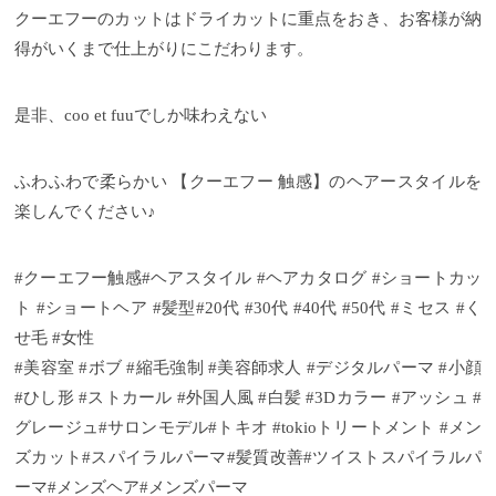
クーエフーのカットはドライカットに重点をおき、お客様が納
得がいくまで仕上がりにこだわります。
是非、coo et fuuでしか味わえない
ふわふわで柔らかい 【クーエフー 触感】のヘアースタイルを
楽しんでください♪
#クーエフー触感#ヘアスタイル #ヘアカタログ #ショートカッ
ト #ショートヘア #髪型#20代 #30代 #40代 #50代 #ミセス #く
せ毛 #女性
#美容室 #ボブ #縮毛強制 #美容師求人 #デジタルパーマ #小顔
#ひし形 #ストカール #外国人風 #白髪 #3Dカラー #アッシュ #
グレージュ#サロンモデル#トキオ #tokioトリートメント #メン
ズカット#スパイラルパーマ#髪質改善#ツイストスパイラルパ
ーマ#メンズヘア#メンズパーマ