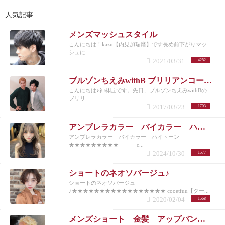
人気記事
メンズマッシュスタイル
こんにちは！kazu【内見加瑞磨】です長め前下がりマッ
シュに...
2021/03/31
4282
ブルゾンちえみwithB ブリリアンコージ君♪
こんにちは♪神林匠です。先日、ブルゾンちえみwithBの
ブリリ...
2017/03/23
1703
アンブレラカラー バイカラー ハイトーン
アンブレラカラー バイカラー ハイトーン
★★★★★★★★★ c...
2024/10/30
1577
ショートのネオソバージュ♪
ショートのネオソバージュ
♪★★★★★★★★★★★★★★★★★ cooetfuu【クー...
2020/02/04
1568
メンズショート 金髪 アップバング 10代20代30代40代50代