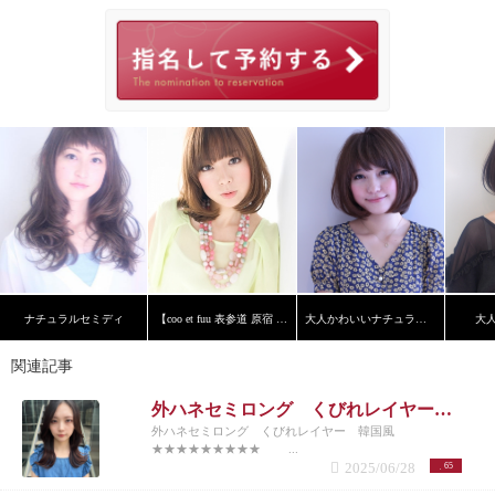
ナチュラルセミディ
【coo et fuu 表参道 原宿 青山】フレンチボブ 藤
大人かわいいナチュラルボブ
大
関連記事
外ハネセミロング くびれレイヤー 韓国風
外ハネセミロング くびれレイヤー 韓国風
★★★★★★★★★ ...
2025/06/28
65