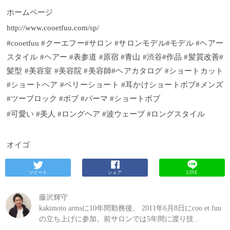
ホームページ
http://www.cooetfuu.com/sp/
#cooetfuu #クーエフー#サロン #サロンモデル#モデル #ヘアー
スタイル #ヘアー #表参道 #原宿 #青山 #渋谷#作品 #髪質改善#
髪型 #美容室 #美容院 #美容師#ヘアカタログ #ショートカット
#ショートヘア #ベリーショート #耳かけショートボブ#メンズ
#ツーブロック #ボブ #パーマ #ショートボブ
#可愛い #美人 #ロングヘア #波ウェーブ #ロングスタイル
オイゴ
ツイート
シェア
LINE
藤沢輝守
kakimoto armsに10年間勤務後、 2011年6月8日にcoo et fuu
の立ち上げに参加。前サロンでは5年間に渡り技...