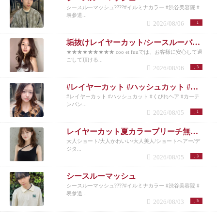
シースルーマッシュ????#イルミナカラー #渋谷美容院 #
表参道...
2026/08/06
1
垢抜けレイヤーカット/シースルーバング◎夏のベージュカラー
★★★★★★★★★ coo et fuuでは、お客様に安心して過
ごして頂ける...
2026/08/06
3
#レイヤーカット #ハッシュカット #くびれヘア #カーテンバング #インナーカラー
#レイヤーカット #ハッシュカット #くびれヘア #カーテ
ンバン...
2026/08/05
1
レイヤーカット夏カラーブリーチ無しカラー
大人ショート/大人かわいい/大人美人/ショートヘアー/デ
ジタ...
2026/08/05
3
シースルーマッシュ
シースルーマッシュ????#イルミナカラー #渋谷美容院 #
表参道...
2026/08/03
5