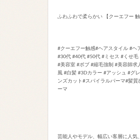
ふわふわで柔らかい 【クーエフー 
#クーエフー触感#ヘアスタイル #ヘア
#30代 #40代 #50代 #ミセス #くせ毛
#美容室 #ボブ #縮毛強制 #美容師求
風 #白髪 #3Dカラー #アッシュ #グ
ンズカット#スパイラルパーマ#髪質
ーマ
芸能人やモデル、幅広い客層に人気