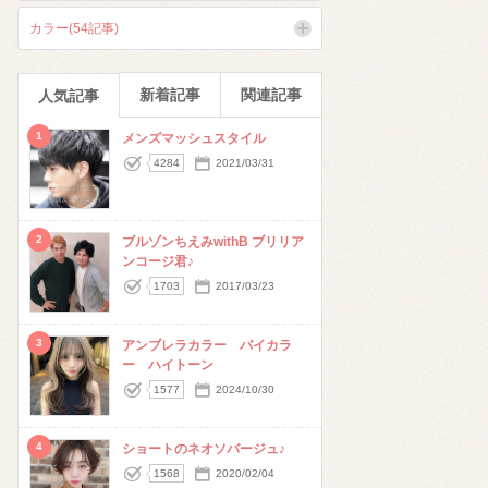
カラー(54記事)
新着記事
関連記事
人気記事
1
メンズマッシュスタイル
4284
2021/03/31
2
ブルゾンちえみwithB ブリリア
ンコージ君♪
1703
2017/03/23
3
アンブレラカラー バイカラ
ー ハイトーン
1577
2024/10/30
4
ショートのネオソバージュ♪
1568
2020/02/04