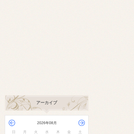
アーカイブ
2026年08月
日
月
火
水
木
金
土