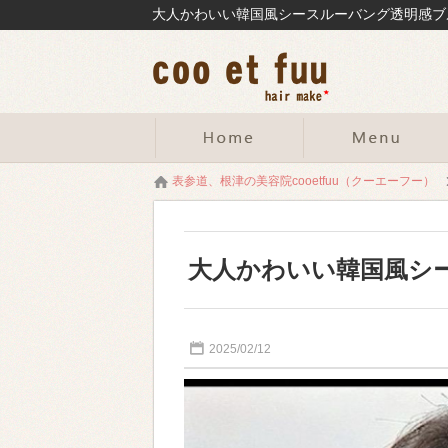
表参道、根津の美容院cooetfuu（クーエーフー）
大人かわいい韓国風シ
2025/02/12