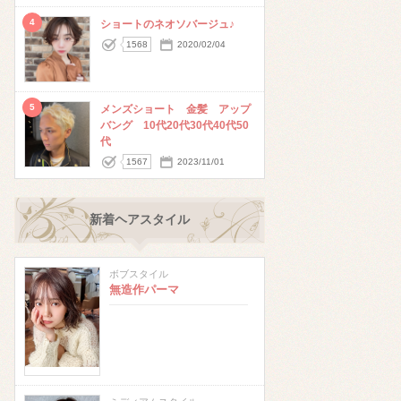
4
ショートのネオソバージュ♪
1568
2020/02/04
5
メンズショート 金髪 アップ
バング 10代20代30代40代50
代
1567
2023/11/01
新着ヘアスタイル
ボブスタイル
無造作パーマ