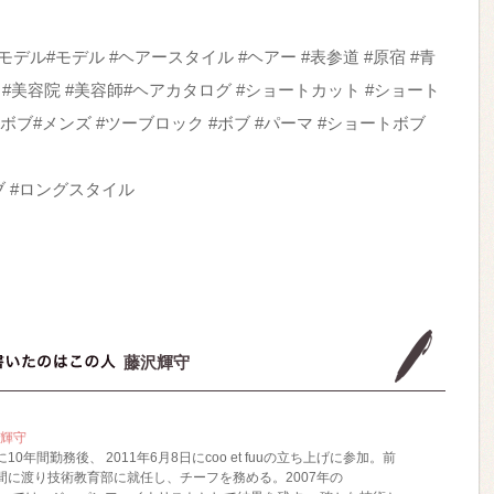
ロンモデル#モデル #ヘアースタイル #ヘアー #表参道 #原宿 #青
室 #美容院 #美容師#ヘアカタログ #ショートカット #ショート
ボブ#メンズ #ツーブロック #ボブ #パーマ #ショートボブ
ブ #ロングスタイル
藤沢輝守
輝守
rmsに10年間勤務後、 2011年6月8日にcoo et fuuの立ち上げに参加。前
間に渡り技術教育部に就任し、チーフを務める。2007年の