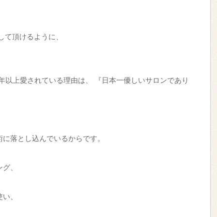
て過ごして頂けるように、
す。
アで13年以上愛されている理由は、 『日本一優しいサロンであり
』
術に落とし込んでいるからです。
ング、
使い、