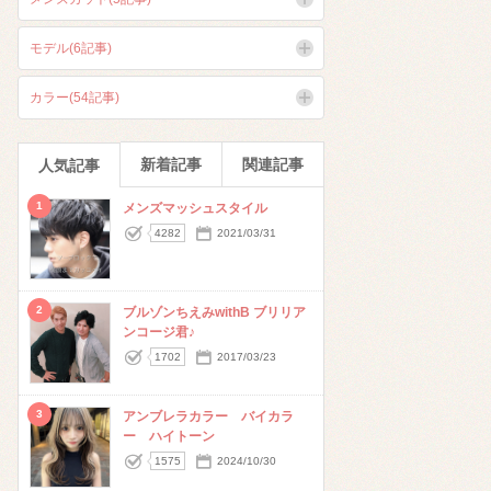
モデル(6記事)
カラー(54記事)
新着記事
関連記事
人気記事
1
メンズマッシュスタイル
4282
2021/03/31
2
ブルゾンちえみwithB ブリリア
ンコージ君♪
1702
2017/03/23
3
アンブレラカラー バイカラ
ー ハイトーン
1575
2024/10/30