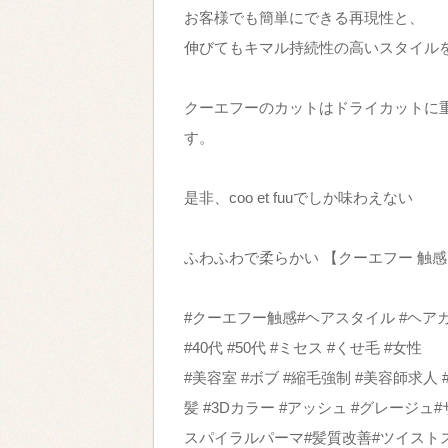
お客様でも簡単にできる再現性と、
伸びてもキマル持続性の高いスタイル
クーエフーのカットはドライカットに
す。
是非、coo et fuuでしか味わえない
ふわふわで柔らかい 【クーエフー 触
#クーエフー触感#ヘアスタイル #ヘアカタ
#40代 #50代 #ミセス #くせ毛 #女性
#美容室 #ボブ #縮毛強制 #美容師求人 
髪 #3Dカラー #アッシュ #グレージュ#
スパイラルパーマ#髪質改善#ツイスト