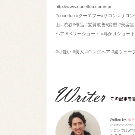
http://www.cooetfuu.com/sp/
#cooetfuu #クーエフー#サロン #サ
山 #渋谷#作品 #髪質改善#髪型 #美容
ヘア #ベリーショート #耳かけショート
#可愛い #美人 #ロングヘア #波ウェー
Written by:
藤沢
kakimoto a
サロンでは5年