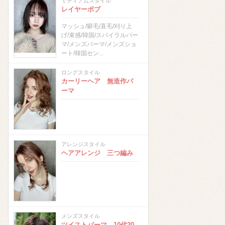
ミディアムスタイル
レイヤーボブ
マッシュ/癖毛/直毛/刈り上
げ/束感/韓国/スパイラルパー
マ/メンズパーマ/メンズショ
ート/韓国セン...
ロングスタイル
カーリーヘア 無造作パ
ーマ
アレンジスタイル
ヘアアレンジ 三つ編み
メンズスタイル
ツイストパーマ 10代20