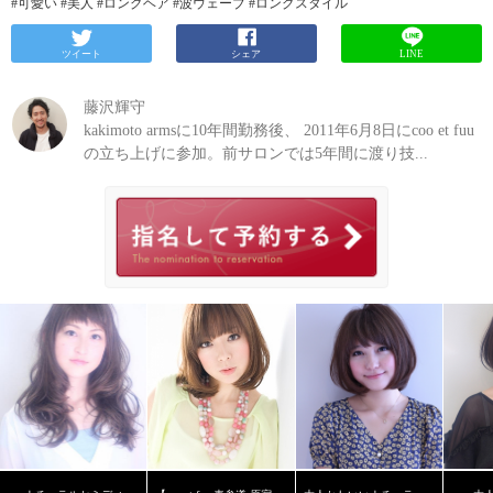
#可愛い #美人 #ロングヘア #波ウェーブ #ロングスタイル
ツイート
シェア
LINE
藤沢輝守
kakimoto armsに10年間勤務後、 2011年6月8日にcoo et fuu
の立ち上げに参加。前サロンでは5年間に渡り技...