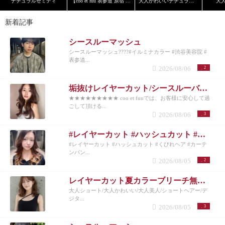
ナチュラルセミディ
【coo et fuu 表参道 原宿 青山】フレンチボブ 藤
大人かわいいナチュラルボブ
大
新着記事
シースルーマッシュ
シースルーマッシュ????#イルミナカラー #渋谷美容院 #
表参道...
2026/08/06
2
垢抜けレイヤーカット/シースルーバング◎夏のベージュカラー
★★★★★★★★★ coo et fuuでは、お客様に安心して過
ごして頂ける...
2026/08/06
3
#レイヤーカット #ハッシュカット #くびれヘア #カーテンバング #インナーカラー
#レイヤーカット #ハッシュカット #くびれヘア #カーテ
ンバン...
2026/08/05
2
レイヤーカット夏カラーブリーチ無しカラー
大人ショート/大人かわいい/大人美人/ショートヘアー/デ
ジタ...
2026/08/05
3