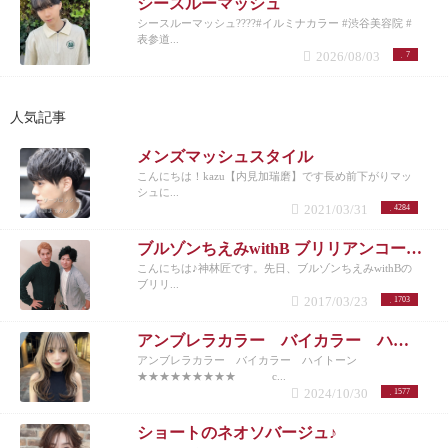
シースルーマッシュ
シースルーマッシュ????#イルミナカラー #渋谷美容院 #
表参道...
2026/08/03
7
人気記事
メンズマッシュスタイル
こんにちは！kazu【内見加瑞磨】です長め前下がりマッ
シュに...
2021/03/31
4284
ブルゾンちえみwithB ブリリアンコージ君♪
こんにちは♪神林匠です。先日、ブルゾンちえみwithBの
ブリリ...
2017/03/23
1703
アンブレラカラー バイカラー ハイトーン
アンブレラカラー バイカラー ハイトーン
★★★★★★★★★ c...
2024/10/30
1577
ショートのネオソバージュ♪