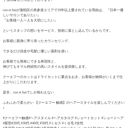
coo et fuuが激戦区の表参道エリアで10年以上愛されている理由は、 『日本一優
しいサロンでありたい』
『お客様一人一人を大切にしたい』
というスタッフの想いをサービス、技術に落とし込んでいるからです。
お客様に親身に寄り添ったカウンセリング、
できるだけ頭皮や毛髪に優しい薬剤を使い、
お客様でも簡単にできる再現性と、
伸びてもキマル持続性の高いスタイルを提供致します。
クーエフーのカットはドライカットに重点をおき、お客様が納得がいくまで仕
上がりにこだわります。
是非、coo et fuuでしか味わえない
ふわふわで柔らかい 【クーエフー 触感】のヘアースタイルを楽しんでください
♪
#クーエフー触感#ヘアスタイル #ヘアカタログ #ショートカット #ショートヘア
#髪型#20代 #30代 #40代 #50代 #ミセス #くせ毛 #女性