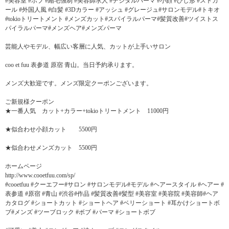
#美容室 #ボブ #縮毛強制 #美容師求人 #デジタルパーマ #小顔 #ひし形 #ストカ
ール #外国人風 #白髪 #3Dカラー #アッシュ #グレージュ#サロンモデル#トキオ
#tokioトリートメント #メンズカット#スパイラルパーマ#髪質改善#ツイストス
パイラルパーマ#メンズヘア#メンズパーマ
芸能人やモデル、幅広い客層に人気、カットが上手いサロン
coo et fuu 表参道 原宿 青山。当日予約承ります。
メンズ大歓迎です。メンズ限定クーポンございます。
ご新規様クーポン
★一番人気 カット+カラー+tokioトリートメント 11000円
★似合わせ小顔カット 5500円
★似合わせメンズカット 5500円
ホームページ
http://www.cooetfuu.com/sp/
#cooetfuu #クーエフー#サロン #サロンモデル#モデル #ヘアースタイル #ヘアー #
表参道 #原宿 #青山 #渋谷#作品 #髪質改善#髪型 #美容室 #美容院 #美容師#ヘア
カタログ #ショートカット #ショートヘア #ベリーショート #耳かけショートボ
ブ#メンズ #ツーブロック #ボブ #パーマ #ショートボブ