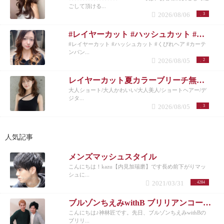
ごして頂ける...
2026/08/06
3
#レイヤーカット #ハッシュカット #くびれヘア #カーテンバング #インナーカラー
#レイヤーカット #ハッシュカット #くびれヘア #カーテ
ンバン...
2026/08/05
2
レイヤーカット夏カラーブリーチ無しカラー
大人ショート/大人かわいい/大人美人/ショートヘアー/デ
ジタ...
2026/08/05
3
人気記事
メンズマッシュスタイル
こんにちは！kazu【内見加瑞磨】です長め前下がりマッ
シュに...
2021/03/31
4284
ブルゾンちえみwithB ブリリアンコージ君♪
こんにちは♪神林匠です。先日、ブルゾンちえみwithBの
ブリリ...