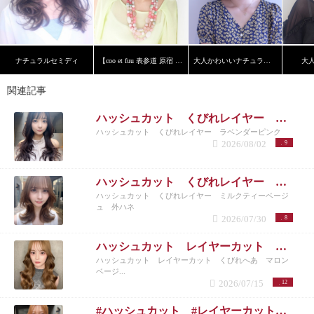
ナチュラルセミディ
【coo et fuu 表参道 原宿 青山】フレンチボブ 藤
大人かわいいナチュラルボブ
大
関連記事
ハッシュカット くびれレイヤー ラベンダーピンク
ハッシュカット くびれレイヤー ラベンダーピンク
2026/08/02
9
ハッシュカット くびれレイヤー ミルクティーベージュ 外ハネ
ハッシュカット くびれレイヤー ミルクティーベージ
ュ 外ハネ
2026/07/30
8
ハッシュカット レイヤーカット くびれへあ マロンベージュ ミルクティーベージュ
ハッシュカット レイヤーカット くびれへあ マロン
ベージ...
2026/07/15
12
#ハッシュカット #レイヤーカット #くびれヘア #マロンベージュ #シースルーバング