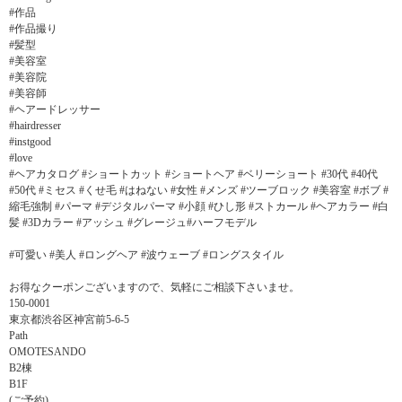
#作品
#作品撮り
#髪型
#美容室
#美容院
#美容師
#ヘアードレッサー
#hairdresser
#instgood
#love
#ヘアカタログ #ショートカット #ショートヘア #ベリーショート #30代 #40代
#50代 #ミセス #くせ毛 #はねない #女性 #メンズ #ツーブロック #美容室 #ボブ #
縮毛強制 #パーマ #デジタルパーマ #小顔 #ひし形 #ストカール #ヘアカラー #白
髪 #3Dカラー #アッシュ #グレージュ#ハーフモデル
#可愛い #美人 #ロングヘア #波ウェーブ #ロングスタイル
お得なクーポンございますので、気軽にご相談下さいませ。
150-0001
東京都渋谷区神宮前5-6-5
Path
OMOTESANDO
B2棟
B1F
(ご予約)