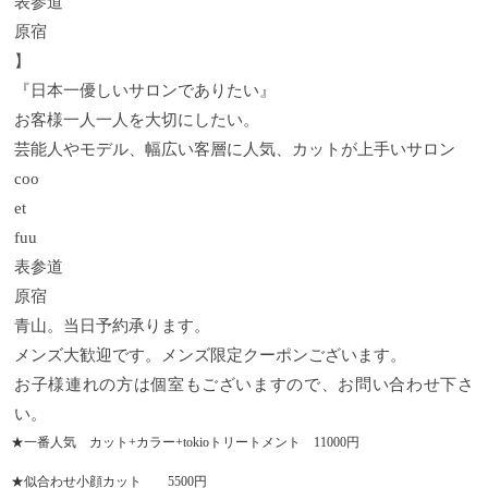
表参道
原宿
】
『日本一優しいサロンでありたい』
お客様一人一人を大切にしたい。
芸能人やモデル、幅広い客層に人気、カットが上手いサロン
coo
et
fuu
表参道
原宿
青山。当日予約承ります。
メンズ大歓迎です。メンズ限定クーポンございます。
お子様連れの方は個室もございますので、お問い合わせ下さ
い。
★一番人気 カット+カラー+tokioトリートメント 11000円
★似合わせ小顔カット 5500円