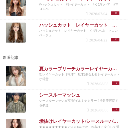
#ハッシュカット #レイヤーカット #くびれヘア #マ
ロンベ...
2026/07/04
11
ハッシュカット レイヤーカット くびれへあ マロンベージュ
ハッシュカット レイヤーカット くびれへあ マロン
ベージュ
2026/04/22
20
新着記事
夏カラーブリーチカラーレイヤーカット
①レイヤーカット［根津/千駄木]似合わせレイヤーカット
が得意...
2026/08/08
4
シースルーマッシュ
シースルーマッシュ????#イルミナカラー #渋谷美容院 #
表参道...
2026/08/06
3
垢抜けレイヤーカット/シースルーバング◎夏のベージュカラー
★★★★★★★★★ coo et fuuでは、お客様に安心して過