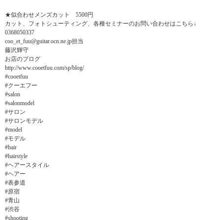
★似合わせメンズカット 5500円
カット、フォトシューティング、各種セミナーのお問い合わせはこちら↓
0368050337
coo_et_fuu@guitar.ocn.ne.jp担当
藤沢輝守
お店のブログ
http://www.cooetfuu.com/sp/blog/
#cooetfuu
#クーエフー
#salon
#salonmodel
#サロン
#サロンモデル
#model
#モデル
#hair
#hairstyle
#ヘアースタイル
#ヘアー
#表参道
#原宿
#青山
#渋谷
#shooting