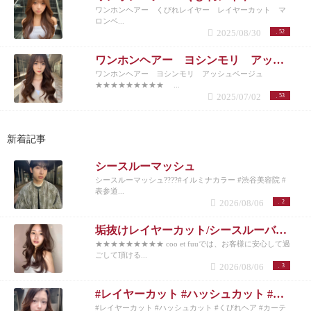
ワンホンヘアー くびれレイヤー レイヤーカット マ
ロンベ...
2025/08/30
52
ワンホンヘアー ヨシンモリ アッシュベージュ
ワンホンヘアー ヨシンモリ アッシュベージュ
★★★★★★★★★ ...
2025/07/02
53
新着記事
シースルーマッシュ
シースルーマッシュ????#イルミナカラー #渋谷美容院 #
表参道...
2026/08/06
2
垢抜けレイヤーカット/シースルーバング◎夏のベージュカラー
★★★★★★★★★ coo et fuuでは、お客様に安心して過
ごして頂ける...
2026/08/06
3
#レイヤーカット #ハッシュカット #くびれヘア #カーテンバング #インナーカラー
#レイヤーカット #ハッシュカット #くびれヘア #カーテ