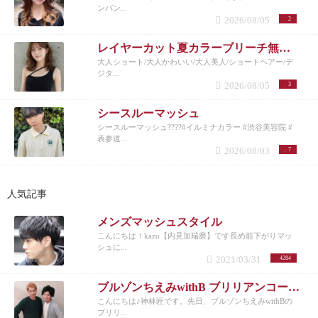
ンバン...
2026/08/05
2
レイヤーカット夏カラーブリーチ無しカラー
大人ショート/大人かわいい/大人美人/ショートヘアー/デ
ジタ...
2026/08/05
3
シースルーマッシュ
シースルーマッシュ????#イルミナカラー #渋谷美容院 #
表参道...
2026/08/03
7
人気記事
メンズマッシュスタイル
こんにちは！kazu【内見加瑞磨】です長め前下がりマッ
シュに...
2021/03/31
4284
ブルゾンちえみwithB ブリリアンコージ君♪
こんにちは♪神林匠です。先日、ブルゾンちえみwithBの
ブリリ...