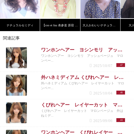
ナチュラルセミディ
【coo et fuu 表参道 原宿 青山】フレンチボブ 藤
大人かわいいナチュラルボブ
大
関連記事
ワンホンヘアー ヨシンモリ アッシュベージュ マロンベージュ レイヤーカット くびれヘアー
ワンホンヘアー ヨシンモリ アッシュベージュ マロ
ンベー...
2025/10/07
47
外ハネミディアム くびれヘアー レイヤーカット マロンベージュ シースルーバング
外ハネミディアム くびれヘアー レイヤーカット マロ
ンベー...
2025/10/04
46
くびれヘアー レイヤーカット マロンベージュ 外はねミディアム
くびれヘアー レイヤーカット マロンベージュ 外は
ねミデ...
2025/09/06
43
ワンホンヘアー くびれレイヤー レイヤーカット マロンベージュ シースルーバング