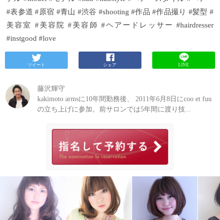
#表参道 #原宿 #青山 #渋谷 #shooting #作品 #作品撮り #髪型 #
美容室 #美容院 #美容師 #ヘアードレッサー #hairdresser
#instgood #love
ツイート
シェア
LINE
藤沢輝守
kakimoto armsに10年間勤務後、 2011年6月8日にcoo et fuu
の立ち上げに参加。前サロンでは5年間に渡り技...