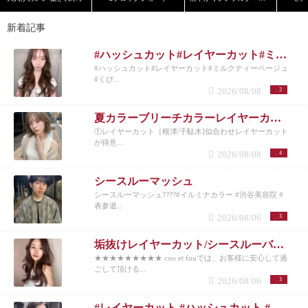
新着記事
#ハッシュカット#レイヤーカット#ミルクティーベージュ#くびれヘア#シースルーバング
#ハッシュカット#レイヤーカット#ミルクティーベージュ
#くび...
2026/08/08
2
夏カラーブリーチカラーレイヤーカット
①レイヤーカット［根津/千駄木]似合わせレイヤーカット
が得意...
2026/08/08
4
シースルーマッシュ
シースルーマッシュ????#イルミナカラー #渋谷美容院 #
表参道...
2026/08/06
3
垢抜けレイヤーカット/シースルーバング◎夏のベージュカラー
★★★★★★★★★ coo et fuuでは、お客様に安心して過
ごして頂ける...
2026/08/06
3
#レイヤーカット #ハッシュカット #くびれヘア #カーテンバング #インナーカラー