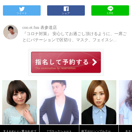
ツイート
シェア
LINE
coo.et.fuu 表参道店
『コロナ対策』 安心してお過ごし頂けるように、一席ご
とにパテーションで区切り、マスク、フェイスシ...
大人かわいい 愛されボブ
2ブロックショート
前下がりシンプルクール ボブ
モテ