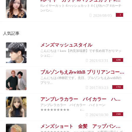
#レイヤーカット #ハッシュカット #くびれヘア #カーテ
ンバン...
2026/08/05
3
人気記事
メンズマッシュスタイル
こんにちは！kazu【内見加瑞磨】です長め前下がりマッ
シュに...
2021/03/31
4286
ブルゾンちえみwithB ブリリアンコージ君♪
こんにちは♪神林匠です。先日、ブルゾンちえみwithBの
ブリリ...
2017/03/23
1703
アンブレラカラー バイカラー ハイトーン
アンブレラカラー バイカラー ハイトーン
★★★★★★★★★ c...
2024/10/30
1580
メンズショート 金髪 アップバング 10代20代30代40代50代