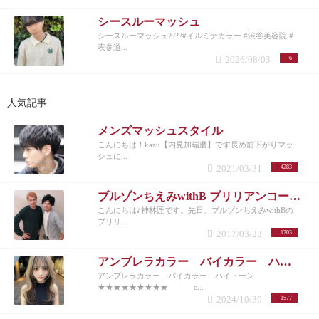
シースルーマッシュ
シースルーマッシュ????#イルミナカラー #渋谷美容院 #
表参道...
2026/08/03
6
人気記事
メンズマッシュスタイル
こんにちは！kazu【内見加瑞磨】です長め前下がりマッ
シュに...
2021/03/31
4283
ブルゾンちえみwithB ブリリアンコージ君♪
こんにちは♪神林匠です。先日、ブルゾンちえみwithBの
ブリリ...
2017/03/23
1703
アンブレラカラー バイカラー ハイトーン
アンブレラカラー バイカラー ハイトーン
★★★★★★★★★ c...
2024/10/30
1577