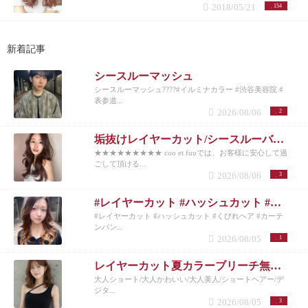
2018/05/21
154
新着記事
シースルーマッシュ
シースルーマッシュ????#イルミナカラー #渋谷美容院 #
表参道...
2026/08/06
2
垢抜けレイヤーカット/シースルーバング◎夏のベージュカラー
★★★★★★★★★ coo et fuuでは、お客様に安心して過
ごして頂ける...
2026/08/06
3
#レイヤーカット #ハッシュカット #くびれヘア #カーテンバング #インナーカラー
#レイヤーカット #ハッシュカット #くびれヘア #カーテ
ンバン...
2026/08/05
1
レイヤーカット夏カラーブリーチ無しカラー
大人ショート/大人かわいい/大人美人/ショートヘアー/デ
ジタ...
2026/08/05
3