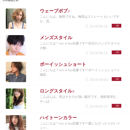
ウェーブボブ♪
こんにちは。梅雨ですね。梅雨はストレートもいいです
が、思...
2018/06/20
188
メンズスタイル
こんにちは＊coo et fuu佐藤です^^先日のメンズスタイル
の動...
2018/06/18
128
ボーイッシュショート
こんにちは＊coo et fuu佐藤です^^ボーイッシュショート
撮影...
2018/06/04
162
ロングスタイル♪
こんばんは。実はオセロが強い藤沢です。挑戦者求む。
やっぱ...
2018/05/23
180
ハイトーンカラー
こんにちは＊coo et fuu佐藤です^^夏にもぴったりのハイ
トー...