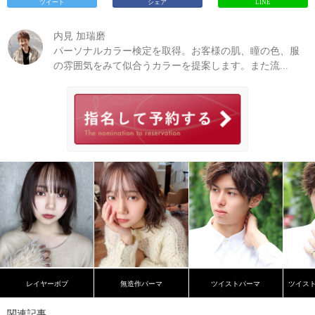
ツイート
シェア
LINE
内見 加瑞磨
パーソナルカラー検定を取得。お客様の肌、瞳の色、服
の雰囲気をみて似合うカラーを提案します。また流...
レイヤーボブ
無造作パーマ
ツイストパーマ
関連記事