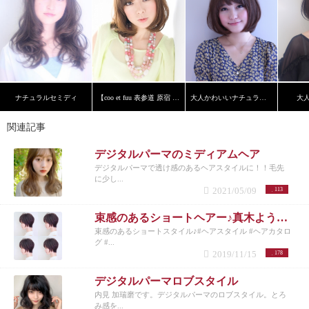
ナチュラルセミディ
【coo et fuu 表参道 原宿 青山】フレンチボブ 藤
大人かわいいナチュラルボブ
大
関連記事
デジタルパーマのミディアムヘア
デジタルパーマで透け感のあるヘアスタイルに！！毛先
に少し...
2021/05/09
113
束感のあるショートヘアー♪真木よう子風
束感のあるショートスタイル♪#ヘアスタイル #ヘアカタロ
グ #...
2019/11/15
178
デジタルパーマロブスタイル
内見 加瑞磨です。デジタルパーマのロブスタイル。とろ
み感を...