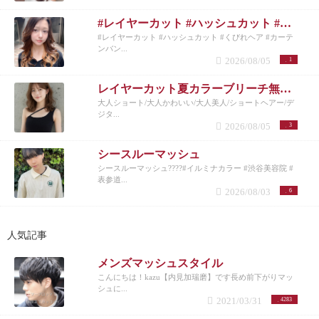
#レイヤーカット #ハッシュカット #くびれヘア #カーテンバング #インナーカラー
#レイヤーカット #ハッシュカット #くびれヘア #カーテ
ンバン...
2026/08/05
1
レイヤーカット夏カラーブリーチ無しカラー
大人ショート/大人かわいい/大人美人/ショートヘアー/デ
ジタ...
2026/08/05
3
シースルーマッシュ
シースルーマッシュ????#イルミナカラー #渋谷美容院 #
表参道...
2026/08/03
6
人気記事
メンズマッシュスタイル
こんにちは！kazu【内見加瑞磨】です長め前下がりマッ
シュに...
2021/03/31
4283