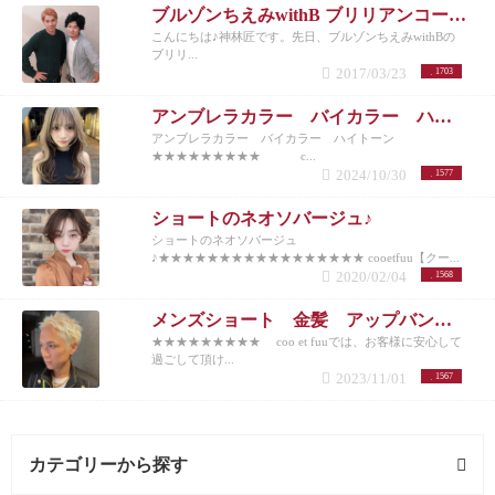
ブルゾンちえみwithB ブリリアンコージ君♪
こんにちは♪神林匠です。先日、ブルゾンちえみwithBの
ブリリ...
2017/03/23
1703
アンブレラカラー バイカラー ハイトーン
アンブレラカラー バイカラー ハイトーン
★★★★★★★★★ c...
2024/10/30
1577
ショートのネオソバージュ♪
ショートのネオソバージュ
♪★★★★★★★★★★★★★★★★★ cooetfuu【クー...
2020/02/04
1568
メンズショート 金髪 アップバング 10代20代30代40代50代
★★★★★★★★★ coo et fuuでは、お客様に安心して
過ごして頂け...
2023/11/01
1567
カテゴリーから探す