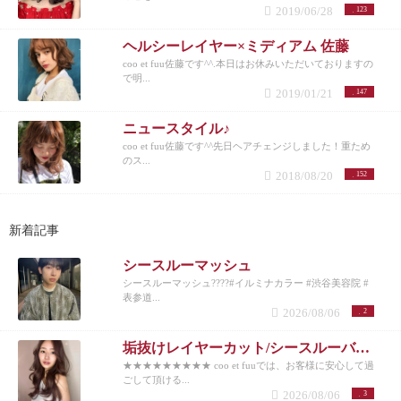
2019/06/28
123
ヘルシーレイヤー×ミディアム 佐藤
coo et fuu佐藤です^^.本日はお休みいただいておりますの
で明...
2019/01/21
147
ニュースタイル♪
coo et fuu佐藤です^^先日ヘアチェンジしました！重ため
のス...
2018/08/20
152
新着記事
シースルーマッシュ
シースルーマッシュ????#イルミナカラー #渋谷美容院 #
表参道...
2026/08/06
2
垢抜けレイヤーカット/シースルーバング◎夏のベージュカラー
★★★★★★★★★ coo et fuuでは、お客様に安心して過
ごして頂ける...
2026/08/06
3