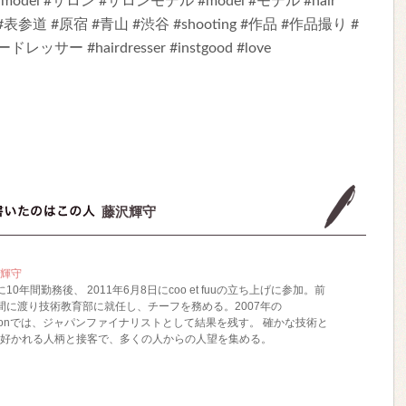
lonmodel #サロン #サロンモデル #model #モデル #hair
#表参道 #原宿 #青山 #渋谷 #shooting #作品 #作品撮り #
ー #hairdresser #instgood #love
藤沢輝守
輝守
rmsに10年間勤務後、 2011年6月8日にcoo et fuuの立ち上げに参加。前
間に渡り技術教育部に就任し、チーフを務める。2007年の
ndvisionでは、ジャパンファイナリストとして結果を残す。 確かな技術と
好かれる人柄と接客で、多くの人からの人望を集める。