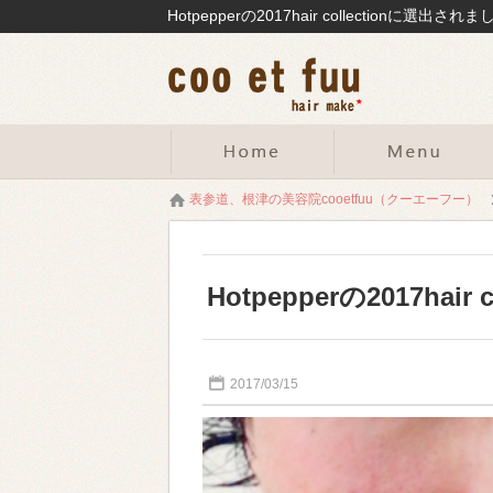
表参道、根津の美容院cooetfuu（クーエーフー）
Hotpepperの2017hai
2017/03/15