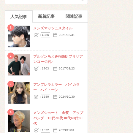
新着記事
関連記事
人気記事
1
メンズマッシュスタイル
4286
2021/03/31
2
ブルゾンちえみwithB ブリリア
ンコージ君♪
1703
2017/03/23
3
アンブレラカラー バイカラ
ー ハイトーン
1580
2024/10/30
4
メンズショート 金髪 アップ
バング 10代20代30代40代50
代
1572
2023/11/01