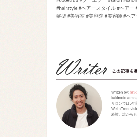
#cooetfuu #クーエフー #salon #sa
#hairstyle #ヘアースタイル #ヘアー 
髪型 #美容室 #美容院 #美容師 #ヘアードレッサ
Written by:
藤沢
kakimoto a
サロンでは5年
WellaTre
経験、誰からも