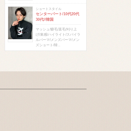
ショートスタイル
センターパート/10代20代
30代//韓国
マッシュ/癖毛/直毛/刈り上
げ/束感/ハイライト/スパイラ
ルパーマ/メンズパーマ/メン
ズショート/韓...