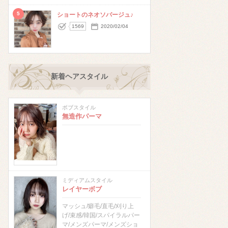
5
ショートのネオソバージュ♪
1569
2020/02/04
新着ヘアスタイル
ボブスタイル
無造作パーマ
ミディアムスタイル
レイヤーボブ
マッシュ/癖毛/直毛/刈り上
げ/束感/韓国/スパイラルパー
マ/メンズパーマ/メンズショ