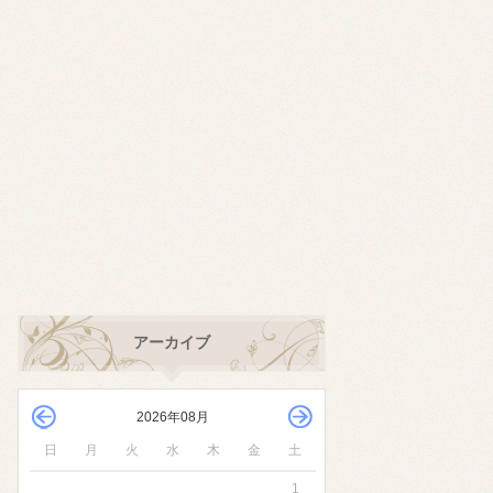
アーカイブ
2026年08月
日
月
火
水
木
金
土
1