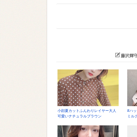
藤沢輝
小顔夏カットふんわりレイヤー大人
#ハ
可愛いナチュラルブラウン
ミル
シー